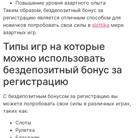
Повышение уровня азартного опыта
Таким образом, бездепозитный бонус за
регистрацию является отличным способом для
новичков попробовать свои силы в
slottika
мире
азартных игр.
Типы игр на которые
можно использовать
бездепозитный бонус за
регистрацию
С бездепозитным бонусом за регистрацию вы
можете попробовать свои силы в различных играх,
таких как:
Слоты
Рулетка
Блэкджек