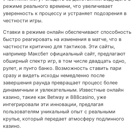
режиме реального времени, что увеличивает
уверенность к процессу и устраняет подозрения в
честности игры.
Ставки в режиме онлайн обеспечивают способность
быстро реагировать на изменения в матче, что в
частности критично для тактиков. Эти сайты,
например Максбет официальный сайт, предлагают
обширный спектр игр, в том числе двадцать одно,
рулет, и пунто банко. Возможность ставить пари
сразу и видеть исходы немедленно после
завершения раунда превращает процесс более
динамичным и увлекательным. Известные онлайн
казино, такие как Betway и 888casino, уже
интегрировали эти инновации, предлагая
пользователям уникальный опыт с реальными
крупье, который передает атмосферу подлинного
казино.