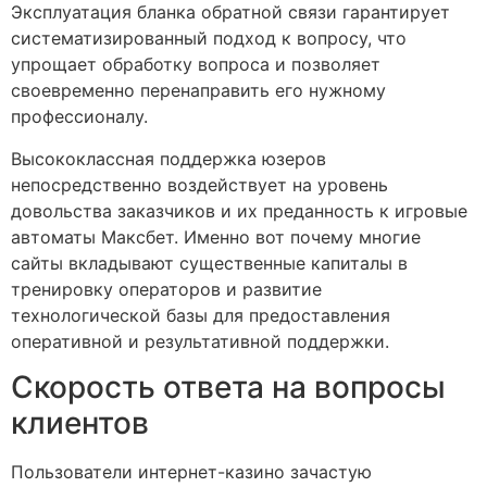
Эксплуатация бланка обратной связи гарантирует
систематизированный подход к вопросу, что
упрощает обработку вопроса и позволяет
своевременно перенаправить его нужному
профессионалу.
Высококлассная поддержка юзеров
непосредственно воздействует на уровень
довольства заказчиков и их преданность к игровые
автоматы Максбет. Именно вот почему многие
сайты вкладывают существенные капиталы в
тренировку операторов и развитие
технологической базы для предоставления
оперативной и результативной поддержки.
Скорость ответа на вопросы
клиентов
Пользователи интернет-казино зачастую