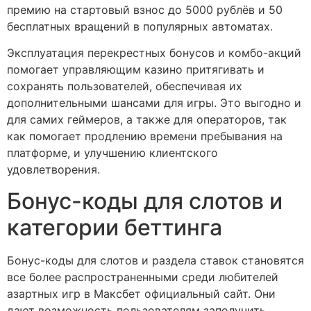
премию на стартовый взнос до 5000 рублёв и 50
бесплатных вращений в популярных автоматах.
Эксплуатация перекрестных бонусов и комбо-акций
помогает управляющим казино притягивать и
сохранять пользователей, обеспечивая их
дополнительными шансами для игры. Это выгодно и
для самих геймеров, а также для операторов, так
как помогает продлению времени пребывания на
платформе, и улучшению клиентского
удовлетворения.
Бонус-коды для слотов и
категории беттинга
Бонус-коды для слотов и раздела ставок становятся
все более распространенными среди любителей
азартных игр в Максбет официальный сайт. Они
дают возможность пользователям заполучить