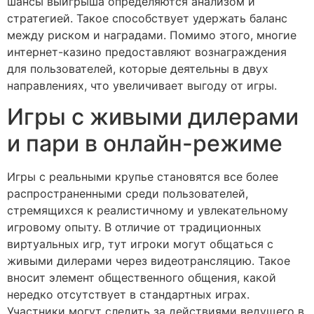
шансы выигрыша определяются анализом и
стратегией. Такое способствует удержать баланс
между риском и наградами. Помимо этого, многие
интернет-казино предоставляют вознаграждения
для пользователей, которые деятельны в двух
направлениях, что увеличивает выгоду от игры.
Игры с живыми дилерами
и пари в онлайн-режиме
Игры с реальными крупье становятся все более
распространенными среди пользователей,
стремящихся к реалистичному и увлекательному
игровому опыту. В отличие от традиционных
виртуальных игр, тут игроки могут общаться с
живыми дилерами через видеотрансляцию. Такое
вносит элемент общественного общения, какой
нередко отсутствует в стандартных играх.
Участники могут следить за действиями ведущего в