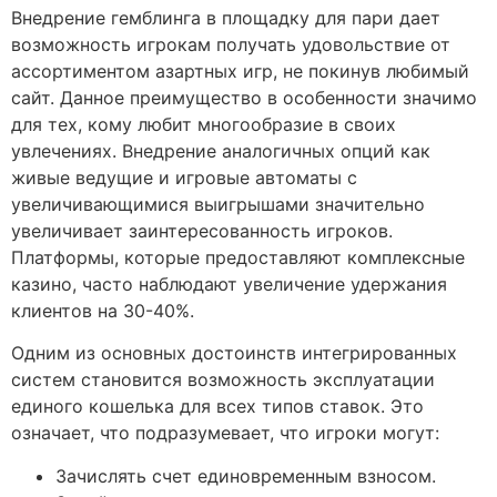
Внедрение гемблинга в площадку для пари дает
возможность игрокам получать удовольствие от
ассортиментом азартных игр, не покинув любимый
сайт. Данное преимущество в особенности значимо
для тех, кому любит многообразие в своих
увлечениях. Внедрение аналогичных опций как
живые ведущие и игровые автоматы с
увеличивающимися выигрышами значительно
увеличивает заинтересованность игроков.
Платформы, которые предоставляют комплексные
казино, часто наблюдают увеличение удержания
клиентов на 30-40%.
Одним из основных достоинств интегрированных
систем становится возможность эксплуатации
единого кошелька для всех типов ставок. Это
означает, что подразумевает, что игроки могут:
Зачислять счет единовременным взносом.