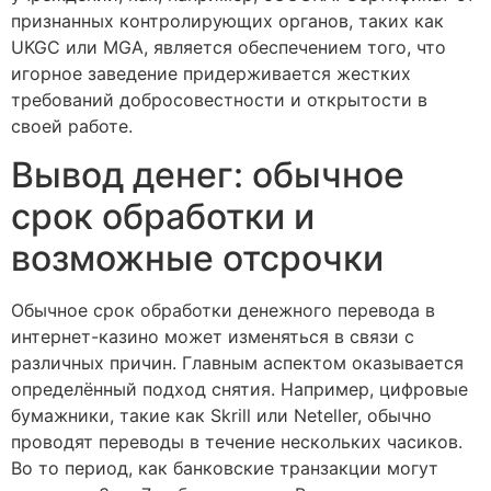
признанных контролирующих органов, таких как
UKGC или MGA, является обеспечением того, что
игорное заведение придерживается жестких
требований добросовестности и открытости в
своей работе.
Вывод денег: обычное
срок обработки и
возможные отсрочки
Обычное срок обработки денежного перевода в
интернет-казино может изменяться в связи с
различных причин. Главным аспектом оказывается
определённый подход снятия. Например, цифровые
бумажники, такие как Skrill или Neteller, обычно
проводят переводы в течение нескольких часиков.
Во то период, как банковские транзакции могут