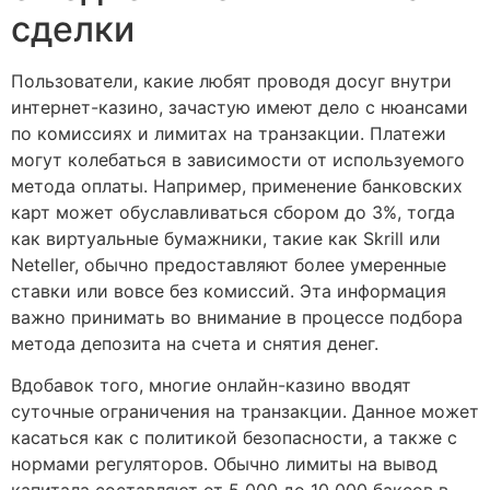
сделки
Пользователи, какие любят проводя досуг внутри
интернет-казино, зачастую имеют дело с нюансами
по комиссиях и лимитах на транзакции. Платежи
могут колебаться в зависимости от используемого
метода оплаты. Например, применение банковских
карт может обуславливаться сбором до 3%, тогда
как виртуальные бумажники, такие как Skrill или
Neteller, обычно предоставляют более умеренные
ставки или вовсе без комиссий. Эта информация
важно принимать во внимание в процессе подбора
метода депозита на счета и снятия денег.
Вдобавок того, многие онлайн-казино вводят
суточные ограничения на транзакции. Данное может
касаться как с политикой безопасности, а также с
нормами регуляторов. Обычно лимиты на вывод