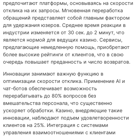
предпочитают платформы, основываясь на скорости
отклика на их запросы. Мгновенная переработка
обращений представляет собой главным фактором
для удержания юзеров. Среднее время реакции в
индустрии изменяется от 30 сек. до 2 минут, что
является нормой для ведущих казино. Сервисы,
предлагающие немедленную помощь, приобретают
более высокие рейтинги от клиентов, что в свою
очередь повышает преданность и число возвратов.
Инновации занимают важную функцию в
оптимизации скорости отклика. Применение AI и
чат-ботов обеспечивает возможность
перерабатывать до 80% вопросов без
вмешательства персонала, что существенно
ускоряет обработки. Казино, внедряющие такие
инновации, наблюдают подъем удовлетворенности
клиентов на 25%. Интеграция с системами
управления взаимоотношениями с клиентами