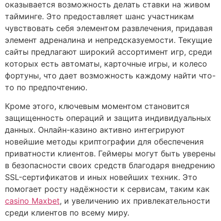
оказывается возможность делать ставки на живом
тайминге. Это предоставляет шанс участникам
чувствовать себя элементом развлечения, придавая
элемент адреналина и непредсказуемости. Текущие
сайты предлагают широкий ассортимент игр, среди
которых есть автоматы, карточные игры, и колесо
фортуны, что дает возможность каждому найти что-
то по предпочтению.
Кроме этого, ключевым моментом становится
защищенность операций и защита индивидуальных
данных. Онлайн-казино активно интегрируют
новейшие методы криптографии для обеспечения
приватности клиентов. Геймеры могут быть уверены
в безопасности своих средств благодаря внедрению
SSL-сертификатов и иных новейших техник. Это
помогает росту надёжности к сервисам, таким как
casino Maxbet
, и увеличению их привлекательности
среди клиентов по всему миру.