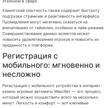
эталоном в сфере.
Клиентский опытность также содержит быстроту
подгрузки страничек и реактивность интерфейса.
Промедления могут негативно сказаться на
впечатлениях от геймплея, особенно в лайв-режиме.
Совершенствование данных аспектов может
повысить удовлетворение игроков и повысить их
преданность к платформе.
Регистрация с
мобильного: мгновенно и
несложно
Регистрация с мобильного устройства в интернет-
казино игровые автоматы Максбет — это процесс,
который можно осуществить всего за несколько
минут. Легкость и комфорт — вот ключевые