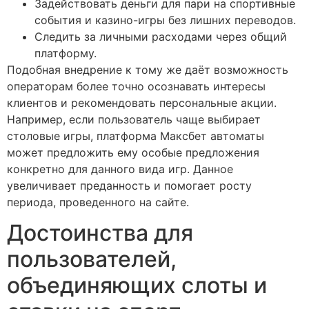
Задействовать деньги для пари на спортивные
события и казино-игры без лишних переводов.
Следить за личными расходами через общий
платформу.
Подобная внедрение к тому же даёт возможность
операторам более точно осознавать интересы
клиентов и рекомендовать персональные акции.
Например, если пользователь чаще выбирает
столовые игры, платформа Максбет автоматы
может предложить ему особые предложения
конкретно для данного вида игр. Данное
увеличивает преданность и помогает росту
периода, проведенного на сайте.
Достоинства для
пользователей,
объединяющих слоты и