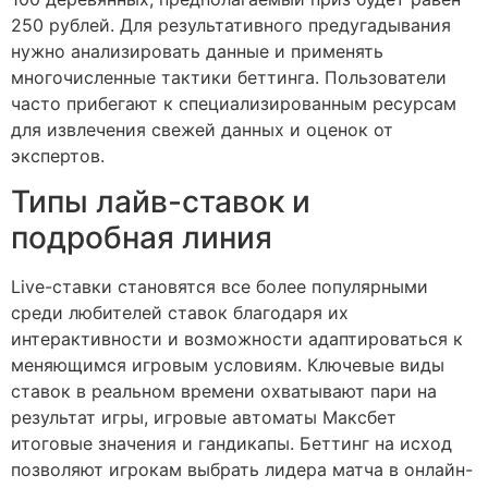
250 рублей. Для результативного предугадывания
нужно анализировать данные и применять
многочисленные тактики беттинга. Пользователи
часто прибегают к специализированным ресурсам
для извлечения свежей данных и оценок от
экспертов.
Типы лайв-ставок и
подробная линия
Live-ставки становятся все более популярными
среди любителей ставок благодаря их
интерактивности и возможности адаптироваться к
меняющимся игровым условиям. Ключевые виды
ставок в реальном времени охватывают пари на
результат игры, игровые автоматы Максбет
итоговые значения и гандикапы. Беттинг на исход
позволяют игрокам выбрать лидера матча в онлайн-