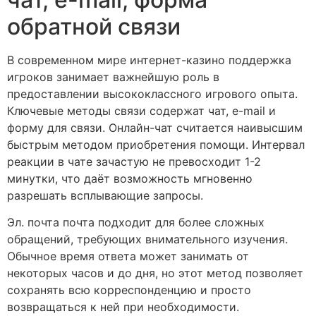
обратной связи
В современном мире интернет-казино поддержка
игроков занимает важнейшую роль в
предоставлении высококлассного игрового опыта.
Ключевые методы связи содержат чат, e-mail и
форму для связи. Онлайн-чат считается наивысшим
быстрым методом приобретения помощи. Интервал
реакции в чате зачастую не превосходит 1-2
минутки, что даёт возможность мгновенно
разрешать всплывающие запросы.
Эл. почта почта подходит для более сложных
обращений, требующих внимательного изучения.
Обычное время ответа может занимать от
некоторых часов и до дня, но этот метод позволяет
сохранять всю корреспонденцию и просто
возвращаться к ней при необходимости.