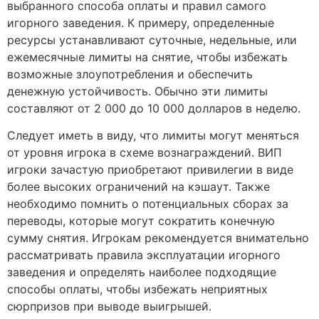
выбранного способа оплаты и правил самого
игорного заведения. К примеру, определенные
ресурсы устанавливают суточные, недельные, или
ежемесячные лимиты на снятие, чтобы избежать
возможные злоупотребления и обеспечить
денежную устойчивость. Обычно эти лимиты
составляют от 2 000 до 10 000 долларов в неделю.
Следует иметь в виду, что лимиты могут меняться
от уровня игрока в схеме вознаграждений. ВИП
игроки зачастую приобретают привилегии в виде
более высоких ограничений на кэшаут. Также
необходимо помнить о потенциальных сборах за
переводы, которые могут сократить конечную
сумму снятия. Игрокам рекомендуется внимательно
рассматривать правила эксплуатации игорного
заведения и определять наиболее подходящие
способы оплаты, чтобы избежать неприятных
сюрпризов при выводе выигрышей.