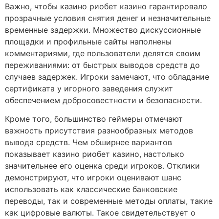
Важно, чтобы казино риобет казино гарантировало
прозрачные условия снятия денег и незначительные
временные задержки. Множество дискуссионные
площадки и профильные сайты наполнены
комментариями, где пользователи делятся своим
переживаниями: от быстрых выводов средств до
случаев задержек. Игроки замечают, что обладание
сертификата у игорного заведения служит
обеспечением добросовестности и безопасности.
Кроме того, большинство геймеры отмечают
важность присутствия разнообразных методов
вывода средств. Чем обширнее вариантов
показывает казино риобет казино, настолько
значительнее его оценка среди игроков. Отклики
демонстрируют, что игроки оценивают шанс
использовать как классические банковские
переводы, так и современные методы оплаты, такие
как цифровые валюты. Такое свидетельствует о