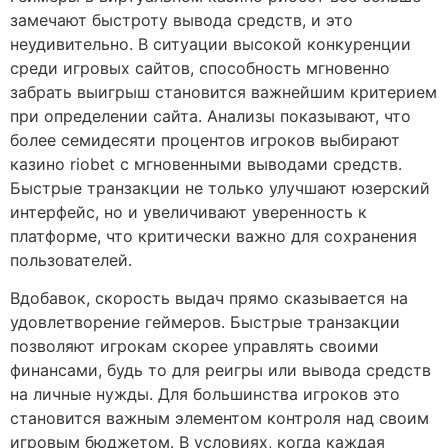
замечают быстроту вывода средств, и это
неудивительно. В ситуации высокой конкуренции
среди игровых сайтов, способность мгновенно
забрать выигрыш становится важнейшим критерием
при определении сайта. Анализы показывают, что
более семидесяти процентов игроков выбирают
казино riobet с мгновенными выводами средств.
Быстрые транзакции не только улучшают юзерский
интерфейс, но и увеличивают уверенность к
платформе, что критически важно для сохранения
пользователей.
Вдобавок, скорость выдач прямо сказывается на
удовлетворение геймеров. Быстрые транзакции
позволяют игрокам скорее управлять своими
финансами, будь то для реигры или вывода средств
на личные нужды. Для большинства игроков это
становится важным элементом контроля над своим
игровым бюджетом. В условиях, когда каждая