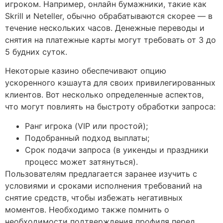
игроком. Например, онлайн бумажники, такие как
Skrill и Neteller, обычно обрабатываются скорее — в
течение нескольких часов. Денежные переводы и
снятия на платежные карты могут требовать от 3 до
5 будних суток.
Некоторые казино обеспечивают опцию
ускоренного кэшаута для своих привилегированных
клиентов. Вот несколько определенные аспектов,
что могут повлиять на быстроту обработки запроса:
Ранг игрока (VIP или простой);
Подобранный подход выплаты;
Срок подачи запроса (в уикенды и праздники
процесс может затянуться).
Пользователям предлагается заранее изучить с
условиями и сроками исполнения требований на
снятие средств, чтобы избежать негативных
моментов. Необходимо также помнить о
необходимости подтверждения профиля перед