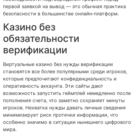
первой заявкой на вывод — это обычная практика
безопасности в большинстве онлайн-платформ.
Казино без
обязательности
верификации
Виртуальные казино без нужды верификации
становятся все более популярными среди игроков,
которые предпочитают конфиденциальность и
оперативность аккаунта. Эти сайты дают
возможность запустить геймплей немедленно после
пополнения счета, что заметно сохраняет минуты
игроков. Нехватка нужды давать личные сведения
минимизирует риск протечки информации, что
особенно значимо в ситуации нынешнего цифрового
мира.