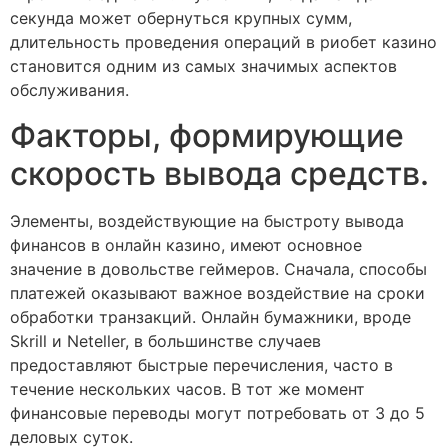
секунда может обернуться крупных сумм,
длительность проведения операций в риобет казино
становится одним из самых значимых аспектов
обслуживания.
Факторы, формирующие
скорость вывода средств.
Элементы, воздействующие на быстроту вывода
финансов в онлайн казино, имеют основное
значение в довольстве геймеров. Сначала, способы
платежей оказывают важное воздействие на сроки
обработки транзакций. Онлайн бумажники, вроде
Skrill и Neteller, в большинстве случаев
предоставляют быстрые перечисления, часто в
течение нескольких часов. В тот же момент
финансовые переводы могут потребовать от 3 до 5
деловых суток.