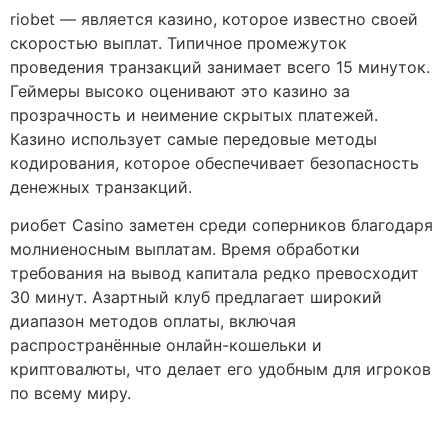
riobet — является казино, которое известно своей
скоростью выплат. Типичное промежуток
проведения транзакций занимает всего 15 минуток.
Геймеры высоко оценивают это казино за
прозрачность и неимение скрытых платежей.
Казино использует самые передовые методы
кодирования, которое обеспечивает безопасность
денежных транзакций.
риобет Casino заметен среди соперников благодаря
молниеносным выплатам. Время обработки
требования на вывод капитала редко превосходит
30 минут. Азартный клуб предлагает широкий
диапазон методов оплаты, включая
распространённые онлайн-кошельки и
криптовалюты, что делает его удобным для игроков
по всему миру.