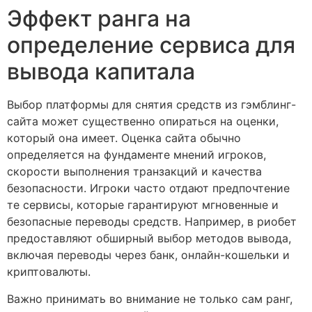
Эффект ранга на
определение сервиса для
вывода капитала
Выбор платформы для снятия средств из гэмблинг-
сайта может существенно опираться на оценки,
который она имеет. Оценка сайта обычно
определяется на фундаменте мнений игроков,
скорости выполнения транзакций и качества
безопасности. Игроки часто отдают предпочтение
те сервисы, которые гарантируют мгновенные и
безопасные переводы средств. Например, в риобет
предоставляют обширный выбор методов вывода,
включая переводы через банк, онлайн-кошельки и
криптовалюты.
Важно принимать во внимание не только сам ранг,