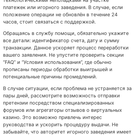
платежек или игорного заведения. В случае, если
положение операции не обновлён в течение 24
часов, стоит связаться с поддержкой.
Обращаясь в службу помощи, обязательно укажите
все детали: идентификатор счета, дату и сумму
транзакции. Данное ускоряет процесс переработки
вашего заявления. Не упустите проверить секции
“FAQ” и “Условия использования”, где обычно
прописаны периоды обработки выигрышей и
потенциальные причины промедлений.
В случае ситуации, если проблема не устраняется за
пары дней, рассмотрите возможность отправки
претензии посредством специализированных
форумов или агрегаторы отзывов о виртуальных
казино. Это возможно привлечь интерес
руководства и ускорить процедуру выдачи. Не
забывайте, что авторитет игорного заведения имеет