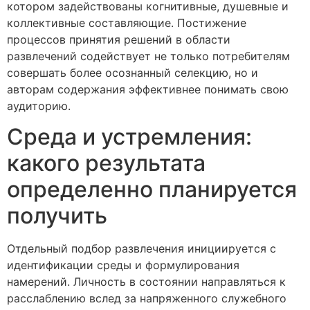
котором задействованы когнитивные, душевные и
коллективные составляющие. Постижение
процессов принятия решений в области
развлечений содействует не только потребителям
совершать более осознанный селекцию, но и
авторам содержания эффективнее понимать свою
аудиторию.
Среда и устремления:
какого результата
определенно планируется
получить
Отдельный подбор развлечения инициируется с
идентификации среды и формулирования
намерений. Личность в состоянии направляться к
расслаблению вслед за напряженного служебного