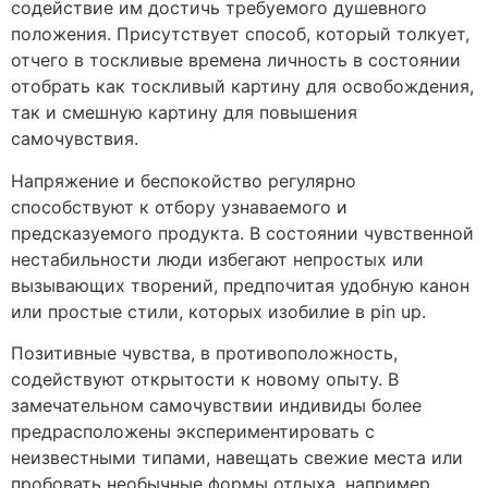
содействие им достичь требуемого душевного
положения. Присутствует способ, который толкует,
отчего в тоскливые времена личность в состоянии
отобрать как тоскливый картину для освобождения,
так и смешную картину для повышения
самочувствия.
Напряжение и беспокойство регулярно
способствуют к отбору узнаваемого и
предсказуемого продукта. В состоянии чувственной
нестабильности люди избегают непростых или
вызывающих творений, предпочитая удобную канон
или простые стили, которых изобилие в pin up.
Позитивные чувства, в противоположность,
содействуют открытости к новому опыту. В
замечательном самочувствии индивиды более
предрасположены экспериментировать с
неизвестными типами, навещать свежие места или
пробовать необычные формы отдыха, например,