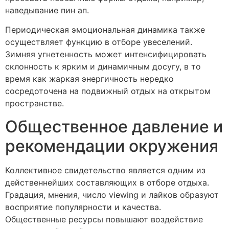
наведывание пин ап.
Периодическая эмоциональная динамика также
осуществляет функцию в отборе увеселений.
Зимняя угнетенность может интенсифицировать
склонность к ярким и динамичным досугу, в то
время как жаркая энергичность нередко
сосредоточена на подвижный отдых на открытом
пространстве.
Общественное давление и
рекомендации окружения
Коллективное свидетельство является одним из
действеннейших составляющих в отборе отдыха.
Градация, мнения, число viewing и лайков образуют
восприятие популярности и качества.
Общественные ресурсы повышают воздействие