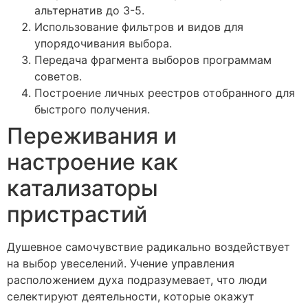
альтернатив до 3-5.
Использование фильтров и видов для
упорядочивания выбора.
Передача фрагмента выборов программам
советов.
Построение личных реестров отобранного для
быстрого получения.
Переживания и
настроение как
катализаторы
пристрастий
Душевное самочувствие радикально воздействует
на выбор увеселений. Учение управления
расположением духа подразумевает, что люди
селектируют деятельности, которые окажут