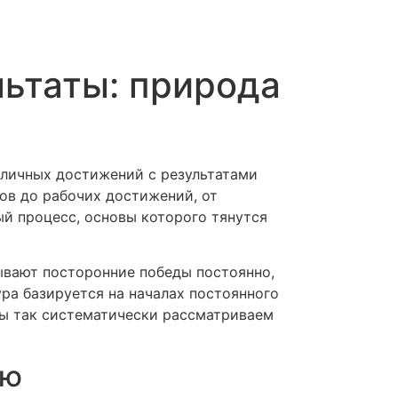
ьтаты: природа
 личных достижений с результатами
лов до рабочих достижений, от
й процесс, основы которого тянутся
ывают посторонние победы постоянно,
ра базируется на началах постоянного
мы так систематически рассматриваем
ию