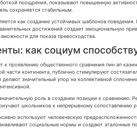
работкой поощрения, показывают повышенную активност
ель сохраняется стабильным.
вляется как создание устойчивых шаблонов поведения.
авнительных достижений создает эмоциональную привя
озможности для показа превосходства.
ты: как социум способств
т к проявлению общественного сравнения пин ап кази
й части континента, публично стимулируют состязател
делают значительный упор на коллективной сплоченнос
интенсивной.
значительную роль в создании позиции к сравнению. 
риучают школьников к непрерывному сопоставлению ре
нсивно используют человеческую предрасположенност
танавливают социальные нормы и создают эталонные п