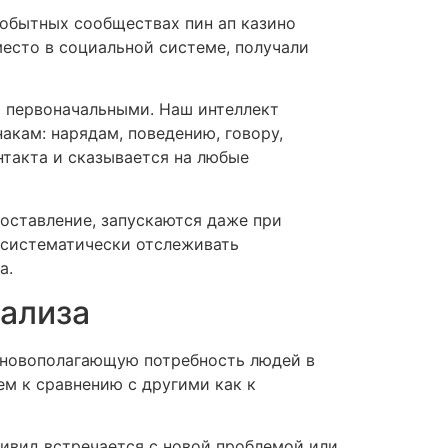
вобытных сообществах пин ап казино
есто в социальной системе, получали
 первоначальными. Наш интеллект
кам: нарядам, поведению, говору,
нтакта и сказывается на любые
оставление, запускаются даже при
 систематически отслеживать
а.
ализа
сновополагающую потребность людей в
ем к сравнению с другими как к
ивид встречается с новой проблемой или