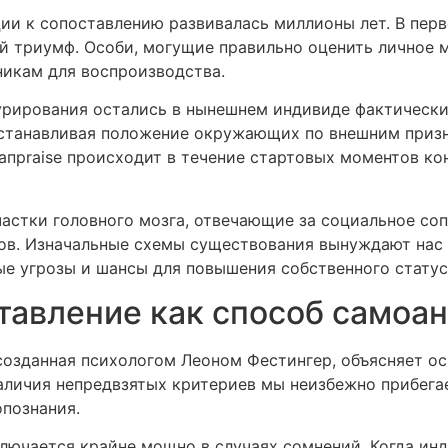
ии к сопоставлению развивалась миллионы лет. В пер
 триумф. Особи, могущие правильно оценить личное м
никам для воспроизводства.
рирования остались в нынешнем индивиде фактически
устанавливая положение окружающих по внешним призна
апpraise происходит в течение стартовых моментов ко
астки головного мозга, отвечающие за социальное соп
ов. Изначальные схемы существования вынуждают нас
е угрозы и шансы для повышения собственного статус
авление как способ самоан
созданная психологом Леоном Фестингер, объясняет о
наличия непредвзятых критериев мы неизбежно прибега
познания.
лючается крайне мощно в случаях сомнений. Когда инд