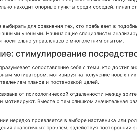
ельно находит опорные пункты среди соседей. пинап с
 выбирать для сравнения тех, кто пребывает в подобн
изнанными учеными. Начинающие специалисты анализир
относительно управленцев с многолетним опытом.
ие: стимулирование посредство
дразумевает сопоставление себя с теми, кто достиг з
вным мотиватором, мотивируя на получение новых пико
ставлением планов и постановкой целей.
связана от психологической отдаленности между зрите
и мотивируют. Вместе с тем слишком значительная ра
ения нередко проявляется в выборе наставника или ро
ния аналогичных проблем, задействуя посторонний зн