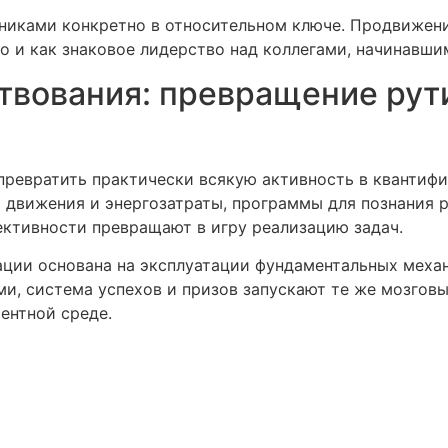
никами конкретно в относительном ключе. Продвижение
но и как знаковое лидерство над коллегами, начинавш
вования: превращение рути
ревратить практически всякую активность в квантифи
 движения и энергозатраты, программы для познания 
ективности превращают в игру реализацию задач.
ации основана на эксплуатации фундаментальных меха
ми, система успехов и призов запускают те же мозгов
ентной среде.