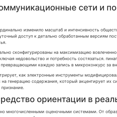
коммуникационные сети и п
рдинально изменило масштаб и интенсивность общест
лосуточный доступ к детально обработанным версиям п
ья.
льно сконфигурированы на максимизацию вовлеченнос
лючая недовольство и потребность состязаться. пина
, превращающими каждую запись в микроконкурс за вн
трирует, как электронные инструменты модифицирова
 на генерацию содержания, который акцентирует их си
 признание.
средство ориентации в реал
но многочисленными оценочными системами. От образ