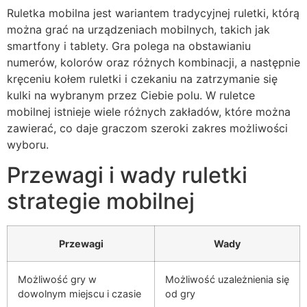
Ruletka mobilna jest wariantem tradycyjnej ruletki, którą
można grać na urządzeniach mobilnych, takich jak
smartfony i tablety. Gra polega na obstawianiu
numerów, kolorów oraz różnych kombinacji, a następnie
kręceniu kołem ruletki i czekaniu na zatrzymanie się
kulki na wybranym przez Ciebie polu. W ruletce
mobilnej istnieje wiele różnych zakładów, które można
zawierać, co daje graczom szeroki zakres możliwości
wyboru.
Przewagi i wady ruletki
strategie mobilnej
Przewagi
Wady
Możliwość gry w
Możliwość uzależnienia się
dowolnym miejscu i czasie
od gry