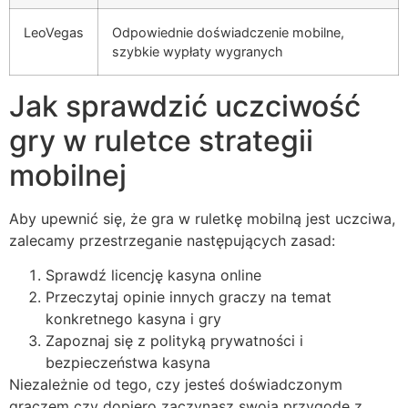
LeoVegas
Odpowiednie doświadczenie mobilne,
szybkie wypłaty wygranych
Jak sprawdzić uczciwość
gry w ruletce strategii
mobilnej
Aby upewnić się, że gra w ruletkę mobilną jest uczciwa,
zalecamy przestrzeganie następujących zasad:
Sprawdź licencję kasyna online
Przeczytaj opinie innych graczy na temat
konkretnego kasyna i gry
Zapoznaj się z polityką prywatności i
bezpieczeństwa kasyna
Niezależnie od tego, czy jesteś doświadczonym
graczem czy dopiero zaczynasz swoją przygodę z