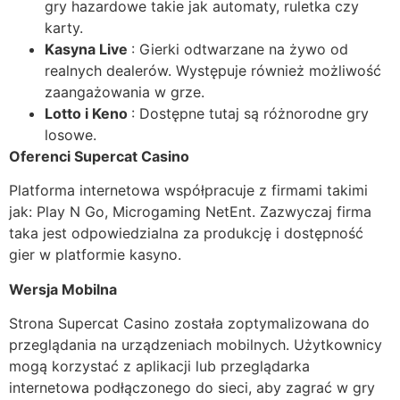
gry hazardowe takie jak automaty, ruletka czy
karty.
Kasyna Live
: Gierki odtwarzane na żywo od
realnych dealerów. Występuje również możliwość
zaangażowania w grze.
Lotto i Keno
: Dostępne tutaj są różnorodne gry
losowe.
Oferenci Supercat Casino
Platforma internetowa współpracuje z firmami takimi
jak: Play N Go, Microgaming NetEnt. Zazwyczaj firma
taka jest odpowiedzialna za produkcję i dostępność
gier w platformie kasyno.
Wersja Mobilna
Strona Supercat Casino została zoptymalizowana do
przeglądania na urządzeniach mobilnych. Użytkownicy
mogą korzystać z aplikacji lub przeglądarka
internetowa podłączonego do sieci, aby zagrać w gry