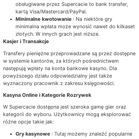
obsługiwane przez Supercacie to bank transfer,
kartą Visa/Mastercard/PayPal.
Minimalne kwotowanie
: Na niektóre gry
minimalna wpłata może wynosić nawet do kilkaset
złotych. W innych grach jest niższe.
Kasjer i Transakcje
Transfery pieniężne przeprowadzane są przez dostępne
w systemie kantorów, za których pośrednictwem
następują wpłaty na konta bankowe kasyno. Dla
powyższego działu odpowiedzialny jest także
wyznaczony pracownik z zakresu księgowości.
Kasyna Online i Kategorie Rozrywek
W Supercacie dostępna jest szeroka gamę gier oraz
kategorii do wyboru. Użytkownicy mogą eksplorować
różne opcje takie jak:
Gry kasynowe
: Tutaj możemy znaleźć popularne