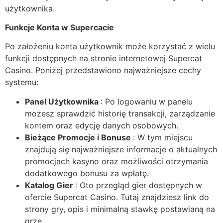
użytkownika.
Funkcje Konta w Supercacie
Po założeniu konta użytkownik może korzystać z wielu
funkcji dostępnych na stronie internetowej Supercat
Casino. Poniżej przedstawiono najważniejsze cechy
systemu:
Panel Użytkownika
: Po logowaniu w panelu
możesz sprawdzić historię transakcji, zarządzanie
kontem oraz edycję danych osobowych.
Bieżące Promocje i Bonuse
: W tym miejscu
znajdują się najważniejsze informacje o aktualnych
promocjach kasyno oraz możliwości otrzymania
dodatkowego bonusu za wpłatę.
Katalog Gier
: Oto przegląd gier dostępnych w
ofercie Supercat Casino. Tutaj znajdziesz link do
strony gry, opis i minimalną stawkę postawianą na
grze.