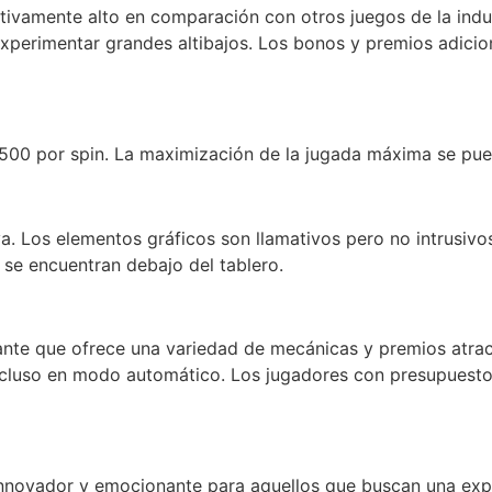
cativamente alto en comparación con otros juegos de la indu
xperimentar grandes altibajos. Los bonos y premios adicio
500 por spin. La maximización de la jugada máxima se pued
tiva. Los elementos gráficos son llamativos pero no intrusiv
 se encuentran debajo del tablero.
ante que ofrece una variedad de mecánicas y premios atrac
 incluso en modo automático. Los jugadores con presupuest
 innovador y emocionante para aquellos que buscan una exp