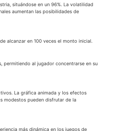
stria, situándose en un 96%. La volatilidad
nales aumentan las posibilidades de
e alcanzar en 100 veces el monto inicial.
os, permitiendo al jugador concentrarse en su
tivos. La gráfica animada y los efectos
os modestos pueden disfrutar de la
eriencia más dinámica en los juegos de