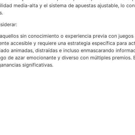
tilidad media-alta y el sistema de apuestas ajustable, lo co
s.
iderar:
aquellos sin conocimiento o experiencia previa con juegos 
mente accesible y requiere una estrategia específica para a
iado animadas, distraídas e incluso enmascarando informac
uego de azar emocionante y diverso con múltiples premios.
anancias significativas.