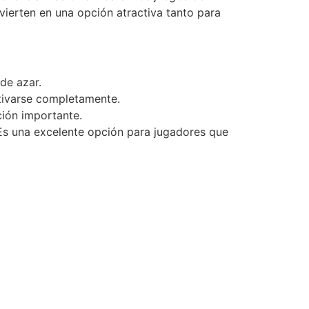
nvierten en una opción atractiva tanto para
de azar.
ctivarse completamente.
ión importante.
 Es una excelente opción para jugadores que