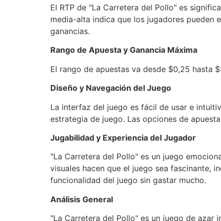
El RTP de "La Carretera del Pollo" es signifi
media-alta indica que los jugadores pueden e
ganancias.
Rango de Apuesta y Ganancia Máxima
El rango de apuestas va desde $0,25 hasta $
Diseño y Navegación del Juego
La interfaz del juego es fácil de usar e intui
estrategia de juego. Las opciones de apuesta
Jugabilidad y Experiencia del Jugador
"La Carretera del Pollo" es un juego emocion
visuales hacen que el juego sea fascinante,
funcionalidad del juego sin gastar mucho.
Análisis General
"La Carretera del Pollo" es un juego de azar