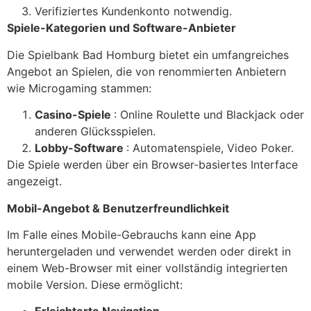
Verifiziertes Kundenkonto notwendig.
Spiele-Kategorien und Software-Anbieter
Die Spielbank Bad Homburg bietet ein umfangreiches
Angebot an Spielen, die von renommierten Anbietern
wie Microgaming stammen:
Casino-Spiele
: Online Roulette und Blackjack oder
anderen Glücksspielen.
Lobby-Software
: Automatenspiele, Video Poker.
Die Spiele werden über ein Browser-basiertes Interface
angezeigt.
Mobil-Angebot & Benutzerfreundlichkeit
Im Falle eines Mobile-Gebrauchs kann eine App
heruntergeladen und verwendet werden oder direkt in
einem Web-Browser mit einer vollständig integrierten
mobile Version. Diese ermöglicht: