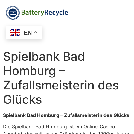
EN
Spielbank Bad
Homburg –
Zufallsmeisterin des
Glücks
Spielbank Bad Homburg – Zufallsmeisterin des Glücks
Die Spielbank Bad Homburg ist ein Online-Casino-
Angebot, das seit seiner Gründung in den 1990er Jahren