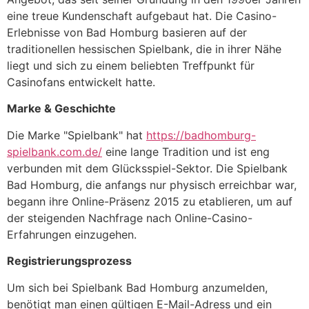
eine treue Kundenschaft aufgebaut hat. Die Casino-
Erlebnisse von Bad Homburg basieren auf der
traditionellen hessischen Spielbank, die in ihrer Nähe
liegt und sich zu einem beliebten Treffpunkt für
Casinofans entwickelt hatte.
Marke & Geschichte
Die Marke "Spielbank" hat
https://badhomburg-
spielbank.com.de/
eine lange Tradition und ist eng
verbunden mit dem Glücksspiel-Sektor. Die Spielbank
Bad Homburg, die anfangs nur physisch erreichbar war,
begann ihre Online-Präsenz 2015 zu etablieren, um auf
der steigenden Nachfrage nach Online-Casino-
Erfahrungen einzugehen.
Registrierungsprozess
Um sich bei Spielbank Bad Homburg anzumelden,
benötigt man einen gültigen E-Mail-Adress und ein