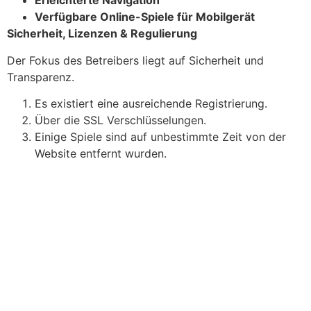
Erleichterte Navigation
Verfügbare Online-Spiele für Mobilgerät
Sicherheit, Lizenzen & Regulierung
Der Fokus des Betreibers liegt auf Sicherheit und
Transparenz.
Es existiert eine ausreichende Registrierung.
Über die SSL Verschlüsselungen.
Einige Spiele sind auf unbestimmte Zeit von der
Website entfernt wurden.