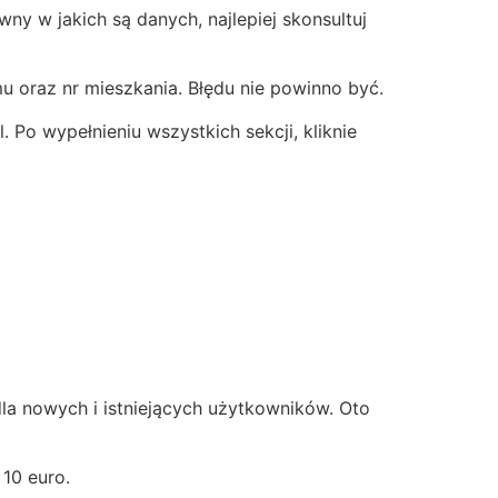
ny w jakich są danych, najlepiej skonsultuj
u oraz nr mieszkania. Błędu nie powinno być.
Po wypełnieniu wszystkich sekcji, kliknie
dla nowych i istniejących użytkowników. Oto
10 euro.