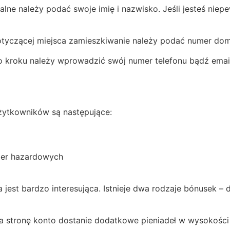
ne należy podać swoje imię i nazwisko. Jeśli jesteś niepew
otyczącej miejsca zamieszkiwanie należy podać numer dom
kroku należy wprowadzić swój numer telefonu bądź email. 
użytkowników są następujące:
ier hazardowych
jest bardzo interesująca. Istnieje dwa rodzaje bónusek – 
a stronę konto dostanie dodatkowe pieniadeł w wysokości 