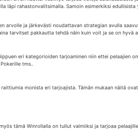
avilla läpi rahastonvalitsimalla. Samoin esimerkiksi edullis
 arvolle ja järkevästi noudattavan strategian avulla saavuta
 aina tarvitset pakkautta tehdä näin kuin voit ja se on hyvä a
ppuen eri kategorioiden tarjoaminen niin ettei pelaajien omi
Pokerille tms..
y raittiumia monista eri tarjoajista. Tämän mukaan näitä ovat
myös tämä Winrollalla on tullut valmiiksi ja tarjoaa pelaajil