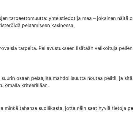
vujen tarpeettomuutta: yhteistiedot ja maa – jokainen näitä 
ekisteröidä pelaamiseen kasinossa.
vaisia tarpeita. Peliavustukseen lisätään valikoituja pelien
uurin osaan pelaajilta mahdollisuutta noutaa pelitili ja sitä
 omalla kriteerillään.
oa minkä tahansa suollikasta, jotta näin saat hyviä tietoja p