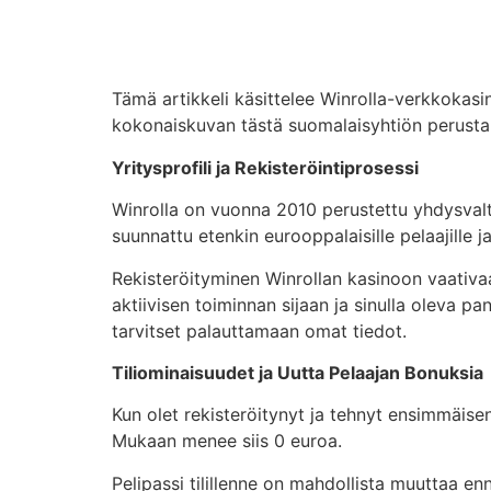
Tämä artikkeli käsittelee Winrolla-verkkokasi
kokonaiskuvan tästä suomalaisyhtiön perusta
Yritysprofili ja Rekisteröintiprosessi
Winrolla on vuonna 2010 perustettu yhdysvalta
suunnattu etenkin eurooppalaisille pelaajille ja 
Rekisteröityminen Winrollan kasinoon vaativa
aktiivisen toiminnan sijaan ja sinulla oleva pan
tarvitset palauttamaan omat tiedot.
Tiliominaisuudet ja Uutta Pelaajan Bonuksia
Kun olet rekisteröitynyt ja tehnyt ensimmäis
Mukaan menee siis 0 euroa.
Pelipassi tilillenne on mahdollista muuttaa e