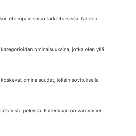
osuu eteenpäin sivun tarkoituksissa. Näiden
 kategorioiden ominaisuuksina, jotka olen yllä
 koskevat ominaisuudet, jollain sovituksella
elattavista peleistä. Kuitenkaan on varovainen