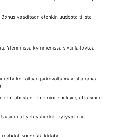
Bonus vaaditaan etenkin uudesta tilistä
ksia. Ylemmissä kymmenissä sivuilla löytää
etta kerrallaan järkevällä määrällä rahaa
a.
iden rahasteerien ominaisuuksiin, että sinun
Uusimmat yhteystiedot löytyvät niin
a mahdollisuudesta kirjata