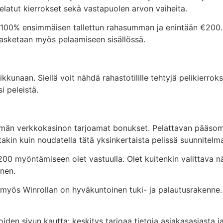
 pelatut kierrokset sekä vastapuolen arvon vaiheita.
 100% ensimmäisen tallettun rahasumman ja enintään €200. 
lasketaan myös pelaamiseen sisällössä.
ikkunaan. Siellä voit nähdä rahastotilille tehtyjä pelikierro
i peleistä.
män verkkokasinon tarjoamat bonukset. Pelattavan pääsomm
takin kuin noudatella tätä yksinkertaista pelissä suunnitelm
0 myöntämiseen olet vastuulla. Olet kuitenkin valittava nä
nen.
yös Winrollan on hyväkuntoinen tuki- ja palautusrakenne. 
den sivun kautta: keskitys tarjoaa tietoja asiakasasiasta j