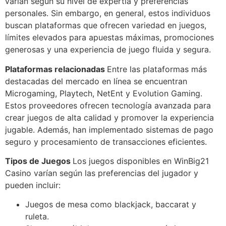
varían según su nivel de expertía y preferencias
personales. Sin embargo, en general, estos individuos
buscan plataformas que ofrecen variedad en juegos,
límites elevados para apuestas máximas, promociones
generosas y una experiencia de juego fluida y segura.
Plataformas relacionadas
Entre las plataformas más
destacadas del mercado en línea se encuentran
Microgaming, Playtech, NetEnt y Evolution Gaming.
Estos proveedores ofrecen tecnología avanzada para
crear juegos de alta calidad y promover la experiencia
jugable. Además, han implementado sistemas de pago
seguro y procesamiento de transacciones eficientes.
Tipos de Juegos
Los juegos disponibles en WinBig21
Casino varían según las preferencias del jugador y
pueden incluir:
Juegos de mesa como blackjack, baccarat y
ruleta.