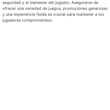
seguridad y el bienestar del jugador. Asegurarse de
ofrecer una variedad de juegos, promociones generosas
y una experiencia fluida es crucial para mantener a los
jugadores comprometidos.