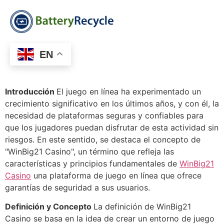
EN
Introducción
El juego en línea ha experimentado un
crecimiento significativo en los últimos años, y con él, la
necesidad de plataformas seguras y confiables para
que los jugadores puedan disfrutar de esta actividad sin
riesgos. En este sentido, se destaca el concepto de
"WinBig21 Casino", un término que refleja las
características y principios fundamentales de
WinBig21
Casino
una plataforma de juego en línea que ofrece
garantías de seguridad a sus usuarios.
Definición y Concepto
La definición de WinBig21
Casino se basa en la idea de crear un entorno de juego