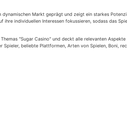
en dynamischen Markt geprägt und zeigt ein starkes Potenz
f ihre individuellen Interessen fokussieren, sodass das S
des Themas "Sugar Casino" und deckt alle relevanten Aspekte
r Spieler, beliebte Plattformen, Arten von Spielen, Boni, re