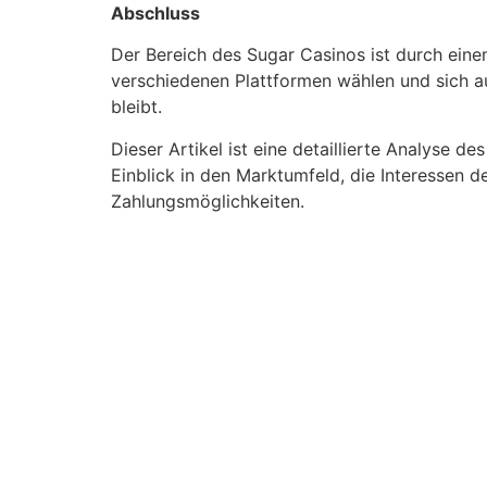
Abschluss
Der Bereich des Sugar Casinos ist durch ein
verschiedenen Plattformen wählen und sich au
bleibt.
Dieser Artikel ist eine detaillierte Analyse 
Einblick in den Marktumfeld, die Interessen de
Zahlungsmöglichkeiten.