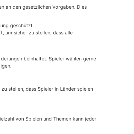
men an den gesetzlichen Vorgaben. Dies
lung geschützt.
 um sicher zu stellen, dass alle
derungen beinhaltet. Spieler wählen gerne
igen.
u stellen, dass Spieler in Länder spielen
ielzahl von Spielen und Themen kann jeder