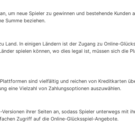
s an, um neue Spieler zu gewinnen und bestehende Kunden a
ine Summe beziehen.
zu Land. In einigen Ländern ist der Zugang zu Online-Glücks
n Länder spielen können, wo dies legal ist, müssen sich die
lattformen sind vielfältig und reichen von Kreditkarten üb
erung eine Vielzahl von Zahlungsoptionen auszuwählen.
-Versionen ihrer Seiten an, sodass Spieler unterwegs mit i
fachen Zugriff auf die Online-Glücksspiel-Angebote.