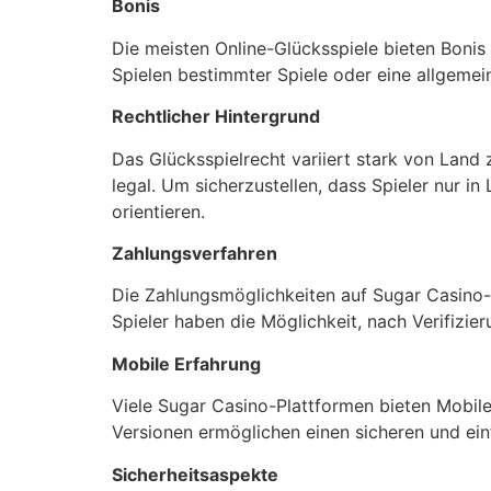
Bonis
Die meisten Online-Glücksspiele bieten Boni
Spielen bestimmter Spiele oder eine allgeme
Rechtlicher Hintergrund
Das Glücksspielrecht variiert stark von Land 
legal. Um sicherzustellen, dass Spieler nur i
orientieren.
Zahlungsverfahren
Die Zahlungsmöglichkeiten auf Sugar Casino-P
Spieler haben die Möglichkeit, nach Verifizi
Mobile Erfahrung
Viele Sugar Casino-Plattformen bieten Mobile
Versionen ermöglichen einen sicheren und ein
Sicherheitsaspekte