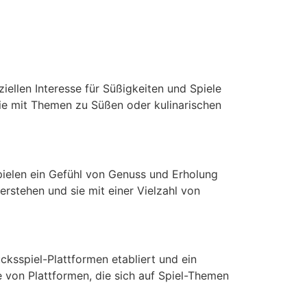
iellen Interesse für Süßigkeiten und Spiele
 die mit Themen zu Süßen oder kulinarischen
pielen ein Gefühl von Genuss und Erholung
erstehen und sie mit einer Vielzahl von
cksspiel-Plattformen etabliert und ein
 von Plattformen, die sich auf Spiel-Themen