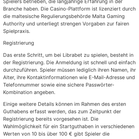
Spielers betrieben, die langjährige Erfahrung in der
Branche haben. Die Casino-Plattform ist lizenziert durch
die maltesische Regulierungsbehörde Malta Gaming
Authority und unterliegt strengen Vorgaben zur fairen
Spielpraxis.
Registrierung
Das erste Schritt, um bei Librabet zu spielen, besteht in
der Registrierung. Die Anmeldung ist schnell und einfach
durchzuführen. Spieler müssen lediglich ihren Namen, ihr
Alter, ihre Kontaktinformationen wie E-Mail-Adresse und
Telefonnummer sowie eine sichere Passwörter-
Kombination angeben.
Einige weitere Details können im Rahmen des ersten
Guthabens erfasst werden, das zum Zeitpunkt der
Registrierung bereits vorgesehen ist. Die
Wahlmöglichkeit für ein Startguthaben in verschiedenen
Werten von 10 bis über 100 € gibt Spieler die