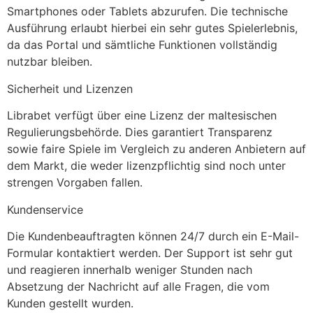
Smartphones oder Tablets abzurufen. Die technische
Ausführung erlaubt hierbei ein sehr gutes Spielerlebnis,
da das Portal und sämtliche Funktionen vollständig
nutzbar bleiben.
Sicherheit und Lizenzen
Librabet verfügt über eine Lizenz der maltesischen
Regulierungsbehörde. Dies garantiert Transparenz
sowie faire Spiele im Vergleich zu anderen Anbietern auf
dem Markt, die weder lizenzpflichtig sind noch unter
strengen Vorgaben fallen.
Kundenservice
Die Kundenbeauftragten können 24/7 durch ein E-Mail-
Formular kontaktiert werden. Der Support ist sehr gut
und reagieren innerhalb weniger Stunden nach
Absetzung der Nachricht auf alle Fragen, die vom
Kunden gestellt wurden.