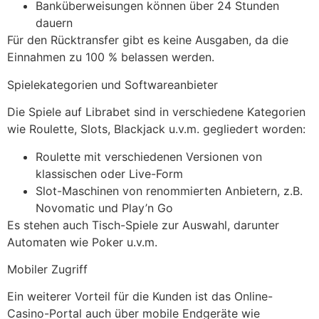
Banküberweisungen können über 24 Stunden
dauern
Für den Rücktransfer gibt es keine Ausgaben, da die
Einnahmen zu 100 % belassen werden.
Spielekategorien und Softwareanbieter
Die Spiele auf Librabet sind in verschiedene Kategorien
wie Roulette, Slots, Blackjack u.v.m. gegliedert worden:
Roulette mit verschiedenen Versionen von
klassischen oder Live-Form
Slot-Maschinen von renommierten Anbietern, z.B.
Novomatic und Play’n Go
Es stehen auch Tisch-Spiele zur Auswahl, darunter
Automaten wie Poker u.v.m.
Mobiler Zugriff
Ein weiterer Vorteil für die Kunden ist das Online-
Casino-Portal auch über mobile Endgeräte wie