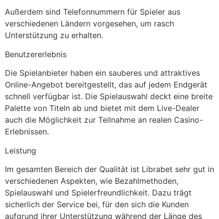
Außerdem sind Telefonnummern für Spieler aus
verschiedenen Ländern vorgesehen, um rasch
Unterstützung zu erhalten.
Benutzererlebnis
Die Spielanbieter haben ein sauberes und attraktives
Online-Angebot bereitgestellt, das auf jedem Endgerät
schnell verfügbar ist. Die Spielauswahl deckt eine breite
Palette von Titeln ab und bietet mit dem Live-Dealer
auch die Möglichkeit zur Teilnahme an realen Casino-
Erlebnissen.
Leistung
Im gesamten Bereich der Qualität ist Librabet sehr gut in
verschiedenen Aspekten, wie Bezahlmethoden,
Spielauswahl und Spielerfreundlichkeit. Dazu trägt
sicherlich der Service bei, für den sich die Kunden
aufgrund ihrer Unterstützung während der Länge des