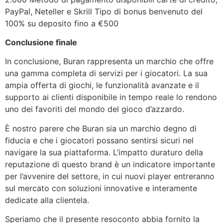
PayPal, Neteller e Skrill Tipo di bonus benvenuto del
100% su deposito fino a €500
Conclusione finale
In conclusione, Buran rappresenta un marchio che offre
una gamma completa di servizi per i giocatori. La sua
ampia offerta di giochi, le funzionalità avanzate e il
supporto ai clienti disponibile in tempo reale lo rendono
uno dei favoriti del mondo del gioco d’azzardo.
È nostro parere che Buran sia un marchio degno di
fiducia e che i giocatori possano sentirsi sicuri nel
navigare la sua piattaforma. L’impatto duraturo della
reputazione di questo brand è un indicatore importante
per l’avvenire del settore, in cui nuovi player entreranno
sul mercato con soluzioni innovative e interamente
dedicate alla clientela.
Speriamo che il presente resoconto abbia fornito la