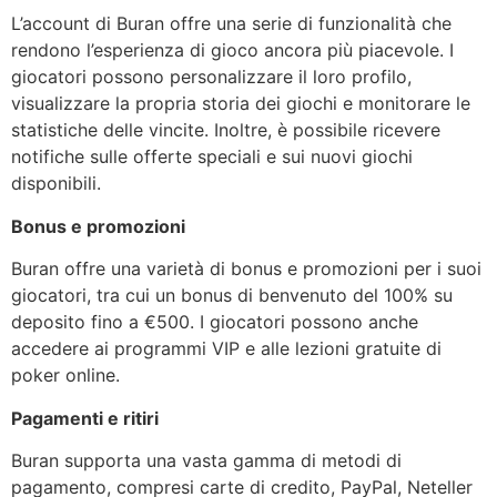
L’account di Buran offre una serie di funzionalità che
rendono l’esperienza di gioco ancora più piacevole. I
giocatori possono personalizzare il loro profilo,
visualizzare la propria storia dei giochi e monitorare le
statistiche delle vincite. Inoltre, è possibile ricevere
notifiche sulle offerte speciali e sui nuovi giochi
disponibili.
Bonus e promozioni
Buran offre una varietà di bonus e promozioni per i suoi
giocatori, tra cui un bonus di benvenuto del 100% su
deposito fino a €500. I giocatori possono anche
accedere ai programmi VIP e alle lezioni gratuite di
poker online.
Pagamenti e ritiri
Buran supporta una vasta gamma di metodi di
pagamento, compresi carte di credito, PayPal, Neteller