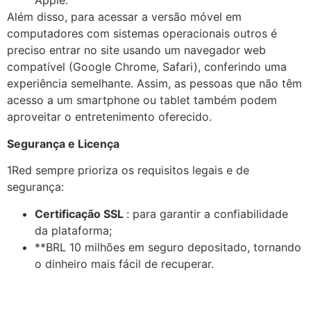
Apple.
Além disso, para acessar a versão móvel em
computadores com sistemas operacionais outros é
preciso entrar no site usando um navegador web
compatível (Google Chrome, Safari), conferindo uma
experiência semelhante. Assim, as pessoas que não têm
acesso a um smartphone ou tablet também podem
aproveitar o entretenimento oferecido.
Segurança e Licença
1Red sempre prioriza os requisitos legais e de
segurança:
Certificação SSL
: para garantir a confiabilidade
da plataforma;
**BRL 10 milhões em seguro depositado, tornando
o dinheiro mais fácil de recuperar.