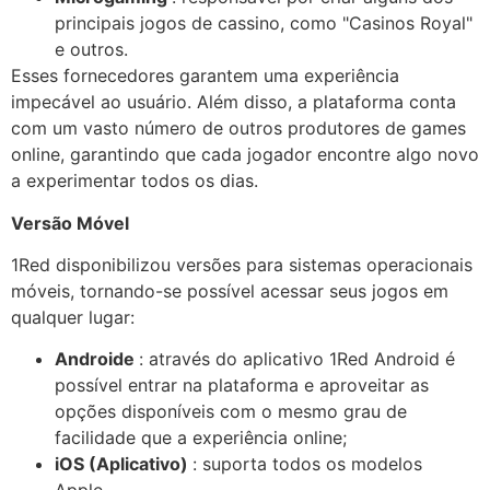
principais jogos de cassino, como "Casinos Royal"
e outros.
Esses fornecedores garantem uma experiência
impecável ao usuário. Além disso, a plataforma conta
com um vasto número de outros produtores de games
online, garantindo que cada jogador encontre algo novo
a experimentar todos os dias.
Versão Móvel
1Red disponibilizou versões para sistemas operacionais
móveis, tornando-se possível acessar seus jogos em
qualquer lugar:
Androide
: através do aplicativo 1Red Android é
possível entrar na plataforma e aproveitar as
opções disponíveis com o mesmo grau de
facilidade que a experiência online;
iOS (Aplicativo)
: suporta todos os modelos