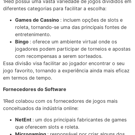
1Red possui uma vasta variedade de jogos divididos em
diferentes categorias para facilitar a escolha:
Games de Cassino
: incluem opções de slots e
roleta, tornando-se uma das principais fontes de
entretenimento.
Bingo
: oferece um ambiente virtual onde os
jogadores podem participar de torneios e apostas
com recompensas a serem sorteados.
Essa divisão visa facilitar ao jogador encontrar o seu
jogo favorito, tornando a experiência ainda mais eficaz
em termos de tempo.
Fornecedores do Software
1Red colabou com os fornecedores de jogos mais
conceituados da indústria online:
NetEnt
: um dos principais fabricantes de games
que oferecem slots e roleta.
Microgaming
: responsável por criar alguns dos