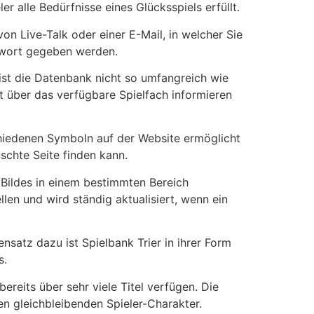
 alle Bedürfnisse eines Glücksspiels erfüllt.
n Live-Talk oder einer E-Mail, in welcher Sie
ntwort gegeben werden.
r ist die Datenbank nicht so umfangreich wie
t über das verfügbare Spielfach informieren
schiedenen Symboln auf der Website ermöglicht
schte Seite finden kann.
s Bildes in einem bestimmten Bereich
len und wird ständig aktualisiert, wenn ein
nsatz dazu ist Spielbank Trier in ihrer Form
s.
reits über sehr viele Titel verfügen. Die
n gleichbleibenden Spieler-Charakter.