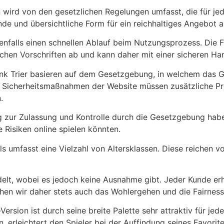
ird von den gesetzlichen Regelungen umfasst, die für jede
de und übersichtliche Form für ein reichhaltiges Angebot an
ebenfalls einen schnellen Ablauf beim Nutzungsprozess. Die
lichen Vorschriften ab und kann daher mit einer sicheren 
nk Trier basieren auf dem Gesetzgebung, in welchem das G
n Sicherheitsmaßnahmen der Website müssen zusätzliche P
.
g zur Zulassung und Kontrolle durch die Gesetzgebung habe
e Risiken online spielen könnten.
s umfasst eine Vielzahl von Altersklassen. Diese reichen v
delt, wobei es jedoch keine Ausnahme gibt. Jeder Kunde erh
hen wir daher stets auch das Wohlergehen und die Fairness 
rsion ist durch seine breite Palette sehr attraktiv für jed
 erleichtert den Spieler bei der Auffindung seines Favorite