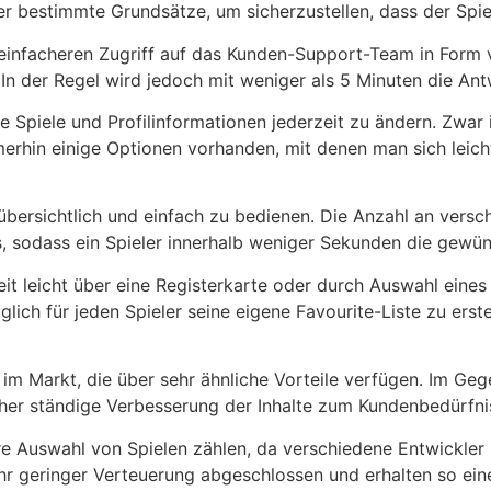
bestimmte Grundsätze, um sicherzustellen, dass der Spieler
 einfacheren Zugriff auf das Kunden-Support-Team in Form vo
In der Regel wird jedoch mit weniger als 5 Minuten die A
hre Spiele und Profilinformationen jederzeit zu ändern. Zwa
merhin einige Optionen vorhanden, mit denen man sich leich
 übersichtlich und einfach zu bedienen. Die Anzahl an ver
, sodass ein Spieler innerhalb weniger Sekunden die gewün
eit leicht über eine Registerkarte oder durch Auswahl eine
ich für jeden Spieler seine eigene Favourite-Liste zu erstel
m Markt, die über sehr ähnliche Vorteile verfügen. Im Gege
aher ständige Verbesserung der Inhalte zum Kundenbedürfni
 Auswahl von Spielen zählen, da verschiedene Entwickler be
hr geringer Verteuerung abgeschlossen und erhalten so eine