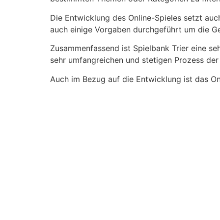
Die Entwicklung des Online-Spieles setzt auc
auch einige Vorgaben durchgeführt um die Ges
Zusammenfassend ist Spielbank Trier eine sehr
sehr umfangreichen und stetigen Prozess der 
Auch im Bezug auf die Entwicklung ist das Onl