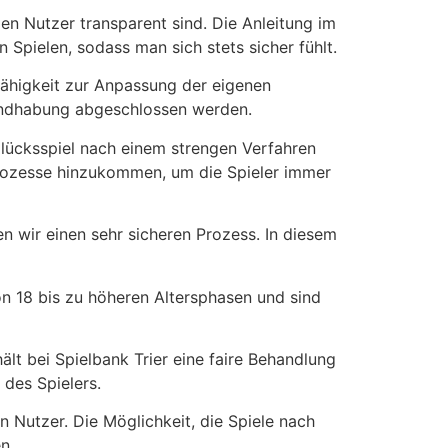
n Nutzer transparent sind. Die Anleitung im
 Spielen, sodass man sich stets sicher fühlt.
 Fähigkeit zur Anpassung der eigenen
Handhabung abgeschlossen werden.
lücksspiel nach einem strengen Verfahren
rozesse hinzukommen, um die Spieler immer
n wir einen sehr sicheren Prozess. In diesem
on 18 bis zu höheren Altersphasen und sind
ält bei Spielbank Trier eine faire Behandlung
des Spielers.
en Nutzer. Die Möglichkeit, die Spiele nach
n.