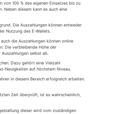
rm von 100 % des eigenen Einsatzes bis zu
n. Neben diesem kann es auch eine
rgrund. Die Auszahlungen können entweder
der Nutzung des E-Wallets.
s auch die Auszahlungen können online
en. Die verbleibende Höhe der
 Auszahlungen selbst ab.
hen. Dazu gehört eine Vielzahl
ino-Neuigkeiten auf höchstem Niveau.
hren in diesem Bereich erfolgreich arbeiten.
ten Zeit überprüft, ist es wahrscheinlich,
gestaltung dieser wird vom zuständigen