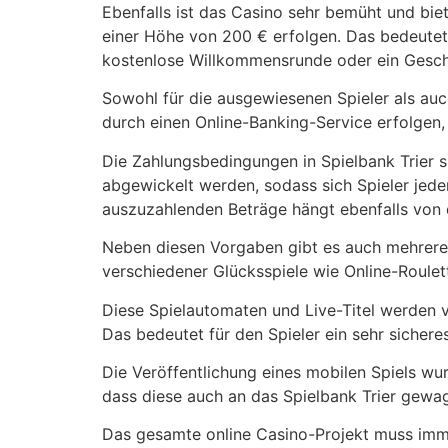
Ebenfalls ist das Casino sehr bemüht und bie
einer Höhe von 200 € erfolgen. Das bedeutet
kostenlose Willkommensrunde oder ein Gesch
Sowohl für die ausgewiesenen Spieler als a
durch einen Online-Banking-Service erfolgen
Die Zahlungsbedingungen in Spielbank Trier s
abgewickelt werden, sodass sich Spieler jede
auszuzahlenden Beträge hängt ebenfalls von 
Neben diesen Vorgaben gibt es auch mehrere 
verschiedener Glücksspiele wie Online-Roulet
Diese Spielautomaten und Live-Titel werden vo
Das bedeutet für den Spieler ein sehr sichere
Die Veröffentlichung eines mobilen Spiels wur
dass diese auch an das Spielbank Trier gewag
Das gesamte online Casino-Projekt muss imme