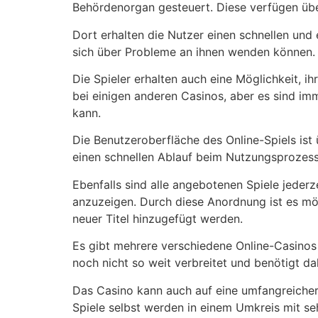
Behördenorgan gesteuert. Diese verfügen über 
Dort erhalten die Nutzer einen schnellen und
sich über Probleme an ihnen wenden können. 
Die Spieler erhalten auch eine Möglichkeit, i
bei einigen anderen Casinos, aber es sind im
kann.
Die Benutzeroberfläche des Online-Spiels ist
einen schnellen Ablauf beim Nutzungsprozess
Ebenfalls sind alle angebotenen Spiele jederz
anzuzeigen. Durch diese Anordnung ist es mögl
neuer Titel hinzugefügt werden.
Es gibt mehrere verschiedene Online-Casinos i
noch nicht so weit verbreitet und benötigt d
Das Casino kann auch auf eine umfangreichere
Spiele selbst werden in einem Umkreis mit se