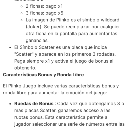
2 fichas: pago x1
3 fichas: pago x5
La imagen de Plinko es el símbolo wildcard
(Joker). Se puede reemplazar por cualquier
otra ficha en la pantalla para aumentar las
ganancias.
El Símbolo Scatter es una placa que indica
"Scatter" y aparece en los primeros 3 rodadas.
Paga siempre x1 y activa el juego de bonus al
obtenerlo.
Características Bonus y Ronda Libre
El Plinko Juego incluye varias características bonus y
ronda libre para aumentar la emoción del juego:
Ruedas de Bonus
: Cada vez que obtengamos 3 o
más placas Scatter, ganaremos acceso a las
ruotas bonus. Esta característica permite al
jugador seleccionar una serie de números entre las