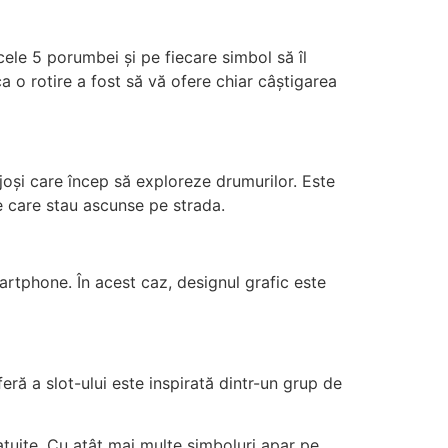
cele 5 porumbei și pe fiecare simbol să îl
 ca o rotire a fost să vă ofere chiar câștigarea
joși care încep să exploreze drumurilor. Este
le care stau ascunse pe strada.
artphone. În acest caz, designul grafic este
ră a slot-ului este inspirată dintr-un grup de
ratuite. Cu atât mai multe simboluri apar pe