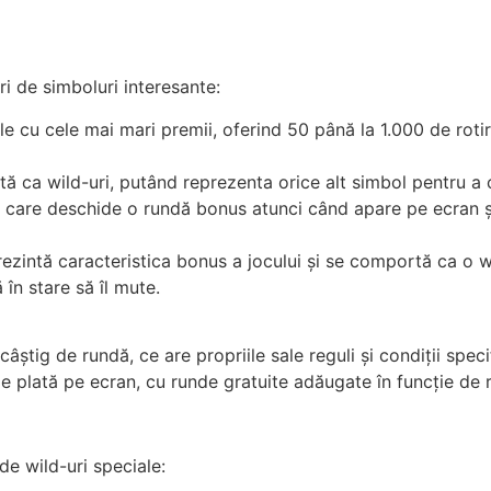
i de simboluri interesante:
e cu cele mai mari premii, oferind 50 până la 1.000 de rotiri
tă ca wild-uri, putând reprezenta orice alt simbol pentru a
 care deschide o rundă bonus atunci când apare pe ecran și la
rezintă caracteristica bonus a jocului și se comportă ca o w
 în stare să îl mute.
câștig de rundă, ce are propriile sale reguli și condiții spe
de plată pe ecran, cu runde gratuite adăugate în funcție de r
de wild-uri speciale: