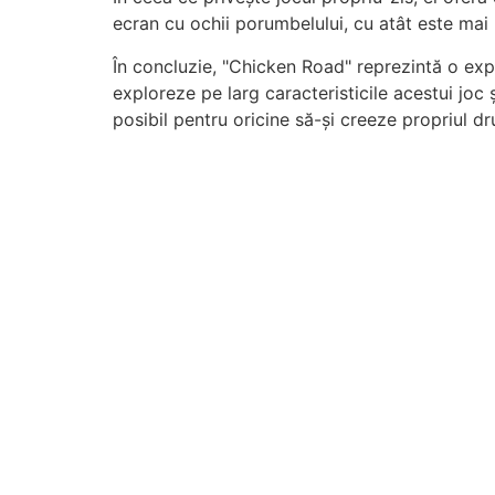
ecran cu ochii porumbelului, cu atât este mai 
În concluzie, "Chicken Road" reprezintă o expe
exploreze pe larg caracteristicile acestui joc 
posibil pentru oricine să-și creeze propriul dr