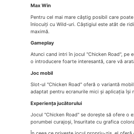
Max Win
Pentru cel mai mare câștig posibil care poate f
înlocuiți cu Wild-uri. Câștigiul este atât de ri
maximă.
Gameplay
Atunci cand intri în jocul "Chicken Road", pe
o introducere foarte interesantă, care vă arat
Joc mobil
Slot-ul "Chicken Road" oferă o variantă mobil
adaptat pentru ecranurile mici și aplicația își 
Experiența jucătorului
Jocul "Chicken Road" se dorește să ofere o exp
porumbei curajoși, însuritate cu grafica color
În ceea ce privește jocul propriu-zis, el oferă