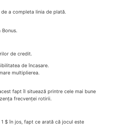
 de a completa linia de plată.
a Bonus.
ilor de credit.
ibilitatea de încasare.
mare multiplierea.
cest fapt îl situează printre cele mai bune
zența frecvenței rotirii.
1 $ în jos, fapt ce arată că jocul este