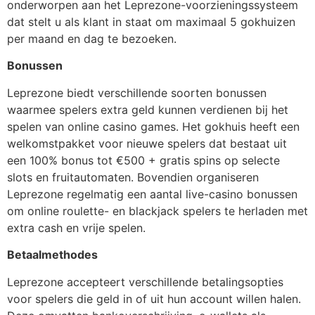
onderworpen aan het Leprezone-voorzieningssysteem
dat stelt u als klant in staat om maximaal 5 gokhuizen
per maand en dag te bezoeken.
Bonussen
Leprezone biedt verschillende soorten bonussen
waarmee spelers extra geld kunnen verdienen bij het
spelen van online casino games. Het gokhuis heeft een
welkomstpakket voor nieuwe spelers dat bestaat uit
een 100% bonus tot €500 + gratis spins op selecte
slots en fruitautomaten. Bovendien organiseren
Leprezone regelmatig een aantal live-casino bonussen
om online roulette- en blackjack spelers te herladen met
extra cash en vrije spelen.
Betaalmethodes
Leprezone accepteert verschillende betalingsopties
voor spelers die geld in of uit hun account willen halen.