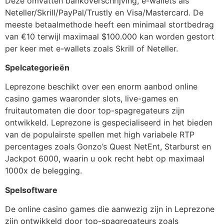
Deze omvatten bankoverschrijving, e-wallets als
Neteller/Skrill/PayPal/Trustly en Visa/Mastercard. De
meeste betaalmethode heeft een minimaal stortbedrag
van €10 terwijl maximaal $100.000 kan worden gestort
per keer met e-wallets zoals Skrill of Neteller.
Spelcategorieën
Leprezone beschikt over een enorm aanbod online
casino games waaronder slots, live-games en
fruitautomaten die door top-spagregateurs zijn
ontwikkeld. Leprezone is gespecialiseerd in het bieden
van de populairste spellen met high variabele RTP
percentages zoals Gonzo’s Quest NetEnt, Starburst en
Jackpot 6000, waarin u ook recht hebt op maximaal
1000x de belegging.
Spelsoftware
De online casino games die aanwezig zijn in Leprezone
zijn ontwikkeld door top-spagregateurs zoals