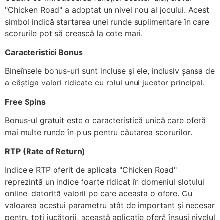
"Chicken Road" a adoptat un nivel nou al jocului. Acest
simbol indică startarea unei runde suplimentare în care
scorurile pot să crească la cote mari.
Caracteristici Bonus
Bineînsele bonus-uri sunt incluse și ele, inclusiv șansa de
a câștiga valori ridicate cu rolul unui jucator principal.
Free Spins
Bonus-ul gratuit este o caracteristică unică care oferă
mai multe runde în plus pentru căutarea scorurilor.
RTP (Rate of Return)
Indicele RTP oferit de aplicata "Chicken Road"
reprezintă un indice foarte ridicat în domeniul slotului
online, datorită valorii pe care aceasta o ofere. Cu
valoarea acestui parametru atât de important și necesar
pentru toți jucătorii, această aplicatie oferă însuși nivelul