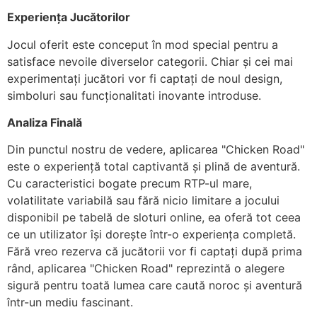
Experiența Jucătorilor
Jocul oferit este conceput în mod special pentru a
satisface nevoile diverselor categorii. Chiar și cei mai
experimentați jucători vor fi captați de noul design,
simboluri sau funcționalitati inovante introduse.
Analiza Finală
Din punctul nostru de vedere, aplicarea "Chicken Road"
este o experiență total captivantă și plină de aventură.
Cu caracteristici bogate precum RTP-ul mare,
volatilitate variabilă sau fără nicio limitare a jocului
disponibil pe tabelă de sloturi online, ea oferă tot ceea
ce un utilizator își dorește într-o experiența completă.
Fără vreo rezerva că jucătorii vor fi captați după prima
rând, aplicarea "Chicken Road" reprezintă o alegere
sigură pentru toată lumea care caută noroc și aventură
într-un mediu fascinant.