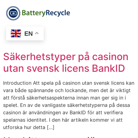
EN
Säkerhetstyper på casinon
utan svensk licens BankID
Introduction Att spela på casinon utan svensk licens kan
vara både spännande och lockande, men det är viktigt
att förstå säkerhetsaspekterna innan man ger sig in i
spelet. En av de vanligaste säkerhetstyperna på dessa
casinon är användningen av BankID för att verifiera
spelarnas identitet. I den här artikeln kommer vi att
utforska hur detta […]