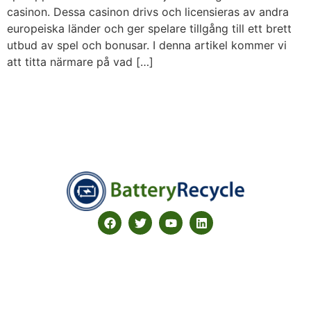
casinon. Dessa casinon drivs och licensieras av andra
europeiska länder och ger spelare tillgång till ett brett
utbud av spel och bonusar. I denna artikel kommer vi
att titta närmare på vad […]