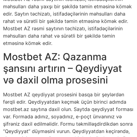
məhsulları daha yaxşı bir şəkildə təmin etməsinə kömək
edir. Saytın təchizatı, istifadəçilərinin məhsulları daha
rahat və sürətli bir şəkildə təmin etməsinə kömək edir.
Mostbet AZ rəsmi saytının təchizatı, istifadəçilərinin
məhsulları daha rahat və sürətli bir şəkildə təmin
etməsinə kömək edir.
Mostbet AZ: Qazanma
şansını artırın – Qeydiyyat
və daxil olma prosesini
Mostbet AZ qeydiyyat prosesini basqa bir şeylərdən
fərqli edir. Qeydiyyatdan keçmək üçün birinci adımda
mostbet.az saytına daxil olun. Saytda qeydiyyat forması
var. Formada adınız, soyadınız, e-poçt ünvanınız və
şifrəniz daxil edilməlidir. Formu təkmilləşdirdikdən sonra
“Qeydiyyat” düyməsini vurun. Qeydiyyatdan keçirəndə,