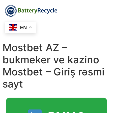
EN
Mostbet AZ –
bukmeker ve kazino
Mostbet – Giriş rəsmi
sayt