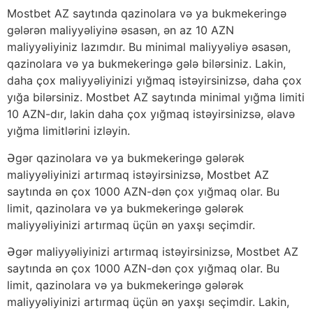
Mostbet AZ saytında qazinolara və ya bukmekeringə
gələrən maliyyəliyinə əsasən, ən az 10 AZN
maliyyəliyiniz lazımdır. Bu minimal maliyyəliyə əsasən,
qazinolara və ya bukmekeringə gələ bilərsiniz. Lakin,
daha çox maliyyəliyinizi yığmaq istəyirsinizsə, daha çox
yığa bilərsiniz. Mostbet AZ saytında minimal yığma limiti
10 AZN-dır, lakin daha çox yığmaq istəyirsinizsə, əlavə
yığma limitlərini izləyin.
Əgər qazinolara və ya bukmekeringə gələrək
maliyyəliyinizi artırmaq istəyirsinizsə, Mostbet AZ
saytında ən çox 1000 AZN-dən çox yığmaq olar. Bu
limit, qazinolara və ya bukmekeringə gələrək
maliyyəliyinizi artırmaq üçün ən yaxşı seçimdir.
Əgər maliyyəliyinizi artırmaq istəyirsinizsə, Mostbet AZ
saytında ən çox 1000 AZN-dən çox yığmaq olar. Bu
limit, qazinolara və ya bukmekeringə gələrək
maliyyəliyinizi artırmaq üçün ən yaxşı seçimdir. Lakin,