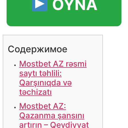
OYNA
Содержимое
Mostbet AZ rəsmi
saytı təhlili:
Qarşınıqda və
təchizatı
Mostbet AZ:
Qazanma şansını
artırın – Qeydiyyat