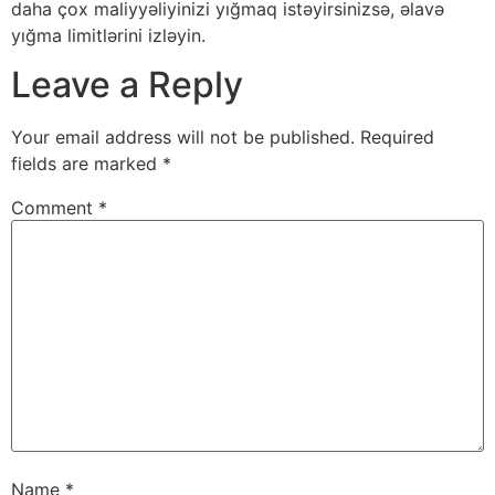
daha çox maliyyəliyinizi yığmaq istəyirsinizsə, əlavə
yığma limitlərini izləyin.
Leave a Reply
Your email address will not be published.
Required
fields are marked
*
Comment
*
Name
*