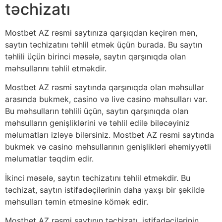
təchizatı
Mostbet AZ rəsmi saytınıza qarşıqdan keçirən mən,
saytın təchizatını təhlil etmək üçün burada. Bu saytın
təhlili üçün birinci məsələ, saytın qarşınıqda olan
məhsullarını təhlil etməkdir.
Mostbet AZ rəsmi saytında qarşınıqda olan məhsullar
arasında bukmek, casino və live casino məhsulları var.
Bu məhsulların təhlili üçün, saytın qarşınıqda olan
məhsulların genişliklərini və təhlil edilə biləcəyiniz
məlumatları izləyə bilərsiniz. Mostbet AZ rəsmi saytında
bukmek və casino məhsullarının genişlikləri əhəmiyyətli
məlumatlar təqdim edir.
İkinci məsələ, saytın təchizatını təhlil etməkdir. Bu
təchizat, saytın istifadəçilərinin daha yaxşı bir şəkildə
məhsulları təmin etməsinə kömək edir.
Mostbet AZ rəsmi saytının təchizatı, istifadəçilərinin