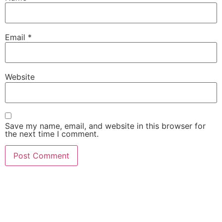
Email
*
Website
Save my name, email, and website in this browser for
the next time I comment.