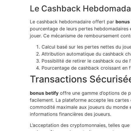
Le Cashback Hebdomadair
Le cashback hebdomadaire offert par
bonus 
pourcentage de leurs pertes hebdomadaires en
jouer. Ce mécanisme de remboursement contribue
Calcul basé sur les pertes nettes du jou
Attribution automatique du cashback c
Possibilité de retirer le cashback ou de l’
Pourcentage de cashback croissant en f
Transactions Sécurisé
bonus betify
offre une gamme d’options de pa
facilement. La plateforme accepte les cartes d
commodité maximale aux joueurs du monde ent
informations financières des joueurs.
L’acceptation des cryptomonnaies, telles que l