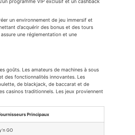
 qu’un programme VIP exclusif et un cashback
réer un environnement de jeu immersif et
mettant d’acquérir des bonus et des tours
ao assure une réglementation et une
 les goûts. Les amateurs de machines à sous
t des fonctionnalités innovantes. Les
ulette, de blackjack, de baccarat et de
es casinos traditionnels. Les jeux proviennent
Fournisseurs Principaux
y’n GO