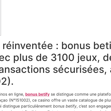
 réinventée : bonus bet
ec plus de 3100 jeux, 
ransactions sécurisées,
2).
inos en ligne,
bonus betify
se distingue comme une platefor
açao (N°151002), ce casino offre un vaste catalogue de plu
ui distingue particulièrement
bonus betify
, c’est son engage