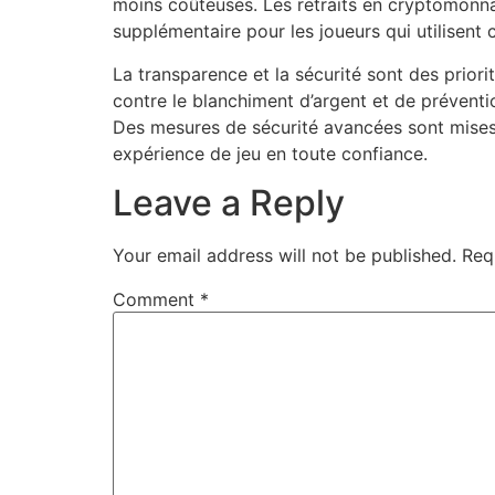
moins coûteuses. Les retraits en cryptomonnai
supplémentaire pour les joueurs qui utilisen
La transparence et la sécurité sont des prior
contre le blanchiment d’argent et de préventi
Des mesures de sécurité avancées sont mises 
expérience de jeu en toute confiance.
Leave a Reply
Your email address will not be published.
Req
Comment
*