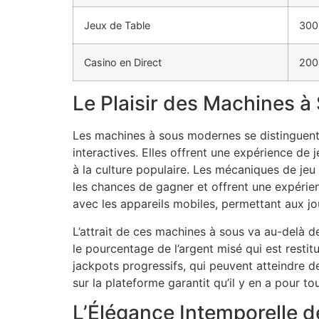
Jeux de Table
300
Casino en Direct
200
Le Plaisir des Machines 
Les machines à sous modernes se distinguent p
interactives. Elles offrent une expérience de j
à la culture populaire. Les mécaniques de jeu
les chances de gagner et offrent une expéri
avec les appareils mobiles, permettant aux jou
L’attrait de ces machines à sous va au-delà d
le pourcentage de l’argent misé qui est resti
jackpots progressifs, qui peuvent atteindre 
sur la plateforme garantit qu’il y en a pour to
L’Élégance Intemporelle d