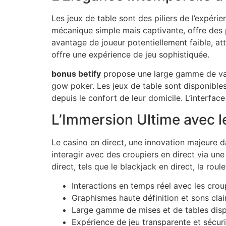
Les jeux de table sont des piliers de l’expérie
mécanique simple mais captivante, offre des p
avantage de joueur potentiellement faible, att
offre une expérience de jeu sophistiquée.
bonus betify
propose une large gamme de varia
gow poker. Les jeux de table sont disponibles
depuis le confort de leur domicile. L’interfac
L’Immersion Ultime avec l
Le casino en direct, une innovation majeure d
interagir avec des croupiers en direct via un
direct, tels que le blackjack en direct, la roul
Interactions en temps réel avec les croup
Graphismes haute définition et sons clai
Large gamme de mises et de tables disp
Expérience de jeu transparente et sécuri