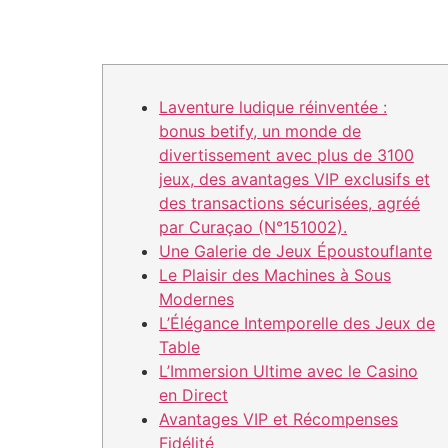
Laventure ludique réinventée :
bonus betify, un monde de
divertissement avec plus de 3100
jeux, des avantages VIP exclusifs et
des transactions sécurisées, agréé
par Curaçao (N°151002).
Une Galerie de Jeux Époustouflante
Le Plaisir des Machines à Sous
Modernes
L’Élégance Intemporelle des Jeux de
Table
L’Immersion Ultime avec le Casino
en Direct
Avantages VIP et Récompenses
Fidélité