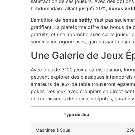
satisfaction de ses joueurs. Avec des options
hebdomadaire allant jusqu’à 20%,
bonus beti
L’ambition de
bonus betify
n’est pas seulemen
gratifiant. La plateforme offre des bonus de 
gratuits, et une approche axée sur le joueur q
surveillance rigoureuses, garantissant un jeu 
Une Galerie de Jeux É
Avec plus de 3100 jeux à sa disposition,
bonu
peuvent explorer des classiques intemporels a
amateurs de jeux de table trouveront égalemen
poker. Des jeux avec croupiers en direct sont
de fournisseurs de logiciels réputés, garantiss
Type de Jeu
Machines à Sous
250