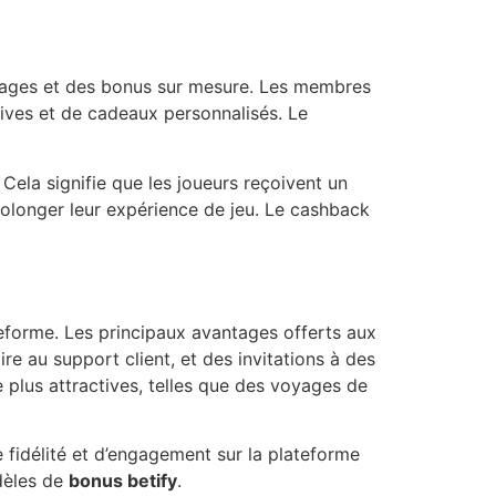
ntages et des bonus sur mesure. Les membres
sives et de cadeaux personnalisés. Le
ela signifie que les joueurs reçoivent un
rolonger leur expérience de jeu. Le cashback
ateforme. Les principaux avantages offerts aux
re au support client, et des invitations à des
lus attractives, telles que des voyages de
e fidélité et d’engagement sur la plateforme
dèles de
bonus betify
.