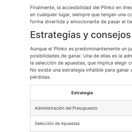
Finalmente, la accesibilidad del Plinko en lí
en cualquier lugar, siempre que tengan una c
forma divertida y emocionante de pasar el t
Estrategias y consejos 
Aunque el Plinko es predominantemente un jue
posibilidades de ganar. Una de ellas es la adm
la selección de apuestas, que implica elegir
No existe una estrategia infalible para ganar
pérdidas.
Estrategia
Administración del Presupuesto
Selección de Apuestas