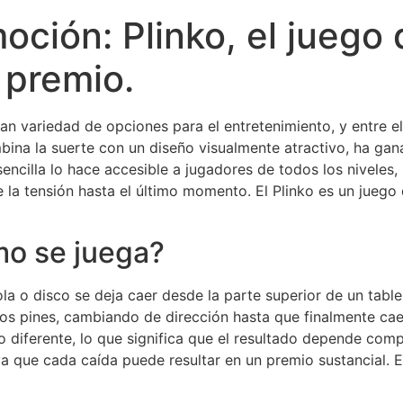
oción: Plinko, el juego
 premio.
an variedad de opciones para el entretenimiento, y entre e
bina la suerte con un diseño visualmente atractivo, ha gan
encilla lo hace accesible a jugadores de todos los niveles
 la tensión hasta el último momento. El Plinko es un juego
mo se juega?
ola o disco se deja caer desde la parte superior de un table
os pines, cambiando de dirección hasta que finalmente cae e
o diferente, lo que significa que el resultado depende com
 ya que cada caída puede resultar en un premio sustancial. 