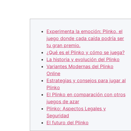
Experimenta la emoción: Plinko, el
juego donde cada caída podría ser
tu gran premio.
¿Qué es el Plinko y cómo se juega?
La historia y evolución del Plinko
Variantes Modernas del Plinko
Online
Estrategias y consejos para jugar al
Plinko
El Plinko en comparación con otros
juegos de azar
Plinko: Aspectos Legales y
Seguridad
El futuro del Plinko