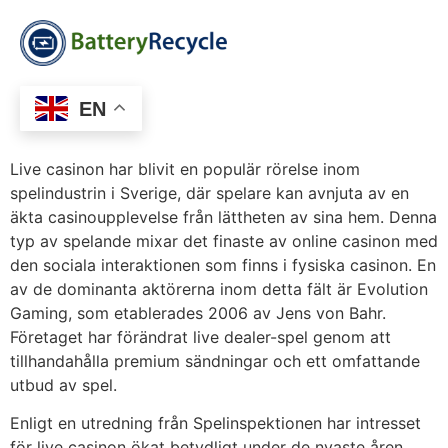
EN
Live casinon har blivit en populär rörelse inom
spelindustrin i Sverige, där spelare kan avnjuta av en
äkta casinoupplevelse från lättheten av sina hem. Denna
typ av spelande mixar det finaste av online casinon med
den sociala interaktionen som finns i fysiska casinon. En
av de dominanta aktörerna inom detta fält är Evolution
Gaming, som etablerades 2006 av Jens von Bahr.
Företaget har förändrat live dealer-spel genom att
tillhandahålla premium sändningar och ett omfattande
utbud av spel.
Enligt en utredning från Spelinspektionen har intresset
för live casinon ökat betydligt under de nyaste åren,