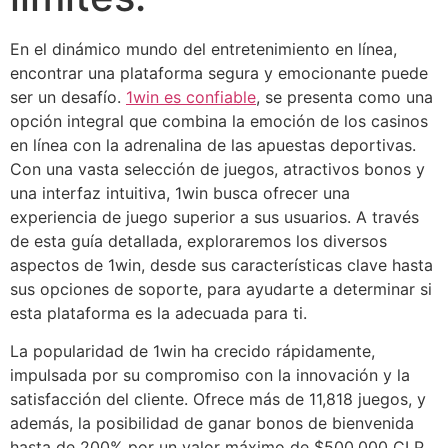
En el dinámico mundo del entretenimiento en línea,
encontrar una plataforma segura y emocionante puede
ser un desafío.
1win es confiable
, se presenta como una
opción integral que combina la emoción de los casinos
en línea con la adrenalina de las apuestas deportivas.
Con una vasta selección de juegos, atractivos bonos y
una interfaz intuitiva, 1win busca ofrecer una
experiencia de juego superior a sus usuarios. A través
de esta guía detallada, exploraremos los diversos
aspectos de 1win, desde sus características clave hasta
sus opciones de soporte, para ayudarte a determinar si
esta plataforma es la adecuada para ti.
La popularidad de 1win ha crecido rápidamente,
impulsada por su compromiso con la innovación y la
satisfacción del cliente. Ofrece más de 11,818 juegos, y
además, la posibilidad de ganar bonos de bienvenida
hasta de 200% por un valor máximo de $500.000 CLP