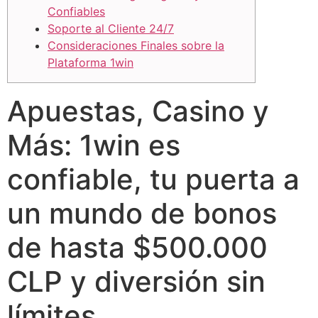
Confiables
Soporte al Cliente 24/7
Consideraciones Finales sobre la
Plataforma 1win
Apuestas, Casino y
Más: 1win es
confiable, tu puerta a
un mundo de bonos
de hasta $500.000
CLP y diversión sin
límites.