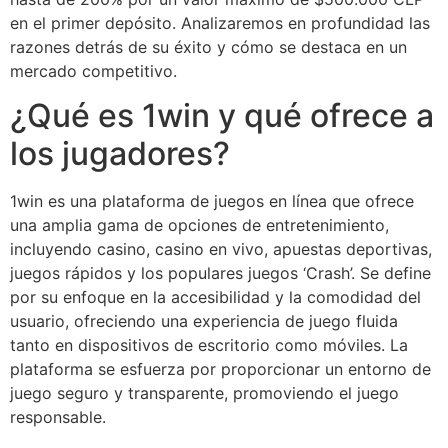
en el primer depósito. Analizaremos en profundidad las
razones detrás de su éxito y cómo se destaca en un
mercado competitivo.
¿Qué es 1win y qué ofrece a
los jugadores?
1win es una plataforma de juegos en línea que ofrece
una amplia gama de opciones de entretenimiento,
incluyendo casino, casino en vivo, apuestas deportivas,
juegos rápidos y los populares juegos ‘Crash’. Se define
por su enfoque en la accesibilidad y la comodidad del
usuario, ofreciendo una experiencia de juego fluida
tanto en dispositivos de escritorio como móviles. La
plataforma se esfuerza por proporcionar un entorno de
juego seguro y transparente, promoviendo el juego
responsable.