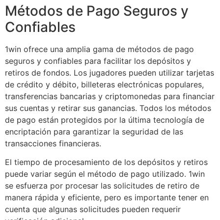
Métodos de Pago Seguros y
Confiables
1win ofrece una amplia gama de métodos de pago
seguros y confiables para facilitar los depósitos y
retiros de fondos. Los jugadores pueden utilizar tarjetas
de crédito y débito, billeteras electrónicas populares,
transferencias bancarias y criptomonedas para financiar
sus cuentas y retirar sus ganancias. Todos los métodos
de pago están protegidos por la última tecnología de
encriptación para garantizar la seguridad de las
transacciones financieras.
El tiempo de procesamiento de los depósitos y retiros
puede variar según el método de pago utilizado. 1win
se esfuerza por procesar las solicitudes de retiro de
manera rápida y eficiente, pero es importante tener en
cuenta que algunas solicitudes pueden requerir