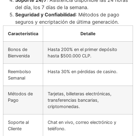
Soporte 24/7
: Asistencia disponible las 24 horas
del día, los 7 días de la semana.
Seguridad y Confiabilidad
: Métodos de pago
seguros y encriptación de última generación.
Característica
Detalle
Bonos de
Hasta 200% en el primer depósito
Bienvenida
hasta $500.000 CLP.
Reembolso
Hasta 30% en pérdidas de casino.
Semanal
Métodos de
Tarjetas, billeteras electrónicas,
Pago
transferencias bancarias,
criptomonedas.
Soporte al
Chat en vivo, correo electrónico y
Cliente
teléfono.