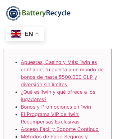
EN
Apuestas, Casino y Más: 1win es
confiable, tu puerta a un mundo de
bonos de hasta $500.000 CLP y
diversión sin límites.
¿Qué es 1win y qué ofrece a los
jugadores?
Bonos y Promociones en 1win
El Programa VIP de 1win:
Recompensas Exclusivas
Acceso Fácil y Soporte Continuo
Métodos de Pago Seguros y