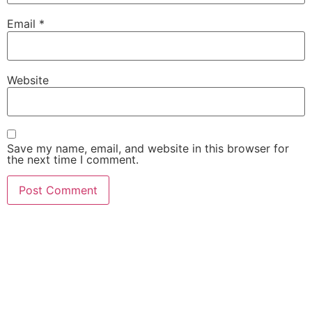
Email
*
Website
Save my name, email, and website in this browser for
the next time I comment.