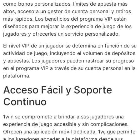
como bonos personalizados, límites de apuesta más
altos, acceso a un gestor de cuenta personal y retiros
más rápidos. Los beneficios del programa VIP están
diseñados para mejorar la experiencia de juego de los
jugadores y ofrecerles un servicio personalizado.
El nivel VIP de un jugador se determina en función de su
actividad de juego, incluyendo el volumen de depósitos
y apuestas. Los jugadores pueden rastrear su progreso
en el programa VIP a través de su cuenta personal en la
plataforma.
Acceso Fácil y Soporte
Continuo
1win se compromete a brindar a sus jugadores una
experiencia de juego accesible y sin complicaciones.
Ofrecen una aplicación móvil dedicada, 1w, que permite
a los jugadores acceder a la plataforma desde sus