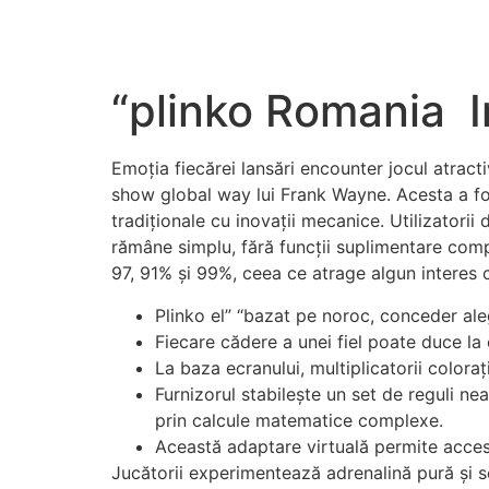
“plinko Romania ️
Emoția fiecărei lansări encounter jocul atracti
show global way lui Frank Wayne. Acesta a fos
tradiționale cu inovații mecanice. Utilizatori
rămâne simplu, fără funcții suplimentare compli
97, 91% și 99%, ceea ce atrage algun interes 
Plinko el” “bazat pe noroc, conceder aleg
Fiecare cădere a unei fiel poate duce la 
La baza ecranului, multiplicatorii colora
Furnizorul stabilește un set de reguli ne
prin calcule matematice complexe.
Această adaptare virtuală permite accesi
Jucătorii experimentează adrenalină pură și s