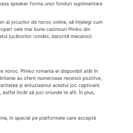
e bass speaker forma unor fonduri suplimentare
n al jocurilor de noroc online, să înțelegi cum
coperi cele mai bune cazinouri Plinko din
atul jucătorilor români, datorită mecanicii
de noroc. Plinko romania el disponibil atât în
 Britanie au oferit numeroase recenzii pozitive,
aritatea și entuziasmul acestui joc captivant.
tfel încât să joci oriunde te afli. În plus,
line, în special pe platformele care acceptă
.