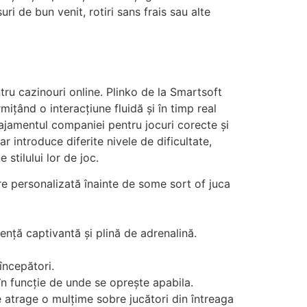
ri de bun venit, rotiri sans frais sau alte
tru cazinouri online. Plinko de la Smartsoft
ițând o interacțiune fluidă și în timp real
gajamentul companiei pentru jocuri corecte și
 introduce diferite nivele de dificultate,
 stilului lor de joc.
are personalizată înainte de some sort of juca
ență captivantă și plină de adrenalină.
 începători.
în funcție de unde se oprește apabila.
e atrage o mulțime sobre jucători din întreaga