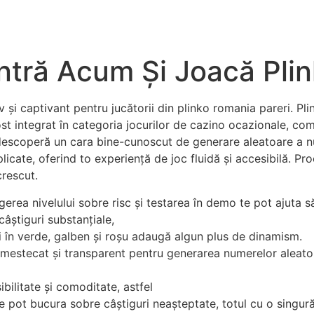
 Intră Acum Și Joacă Pl
v și captivant pentru jucătorii din plinko romania pareri. Pli
t integrat în categoria jocurilor de cazino ocazionale, com
i descoperă un cara bine-cunoscut de generare aleatoare a n
cate, oferind to experiență de joc fluidă și accesibilă. Proc
crescut.
erea nivelului sobre risc și testarea în demo te pot ajuta să-
câștiguri substanțiale,
ți în verde, galben și roșu adaugă algun plus de dinamism.
amestecat și transparent pentru generarea numerelor aleatori
bilitate și comoditate, astfel
e pot bucura sobre câștiguri neașteptate, totul cu o singură