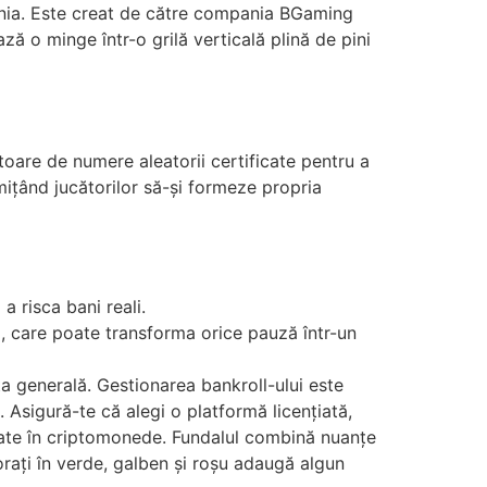
omânia. Este creat de către compania BGaming
ză o minge într-o grilă verticală plină de pini
toare de numere aleatorii certificate pentru a
ițând jucătorilor să-și formeze propria
a risca bani reali.
lă, care poate transforma orice pauză într-un
ța generală. Gestionarea bankroll-ului este
i. Asigură-te că alegi o platformă licențiată,
rimate în criptomonede. Fundalul combină nuanțe
lorați în verde, galben și roșu adaugă algun