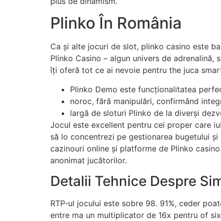
plus de dinamism.
Plinko În România
Ca și alte jocuri de slot, plinko casino este b
Plinko Casino – algun univers de adrenalină, st
îți oferă tot ce ai nevoie pentru the juca smar
Plinko Demo este funcționalitatea perfect
noroc, fără manipulări, confirmând integr
largă de sloturi Plinko de la diverși dezv
Jocul este excellent pentru cei proper care iu
să lo concentrezi pe gestionarea bugetului și
cazinouri online și platforme de Plinko casino
anonimat jucătorilor.
Detalii Tehnice Despre Si
RTP-ul jocului este sobre 98. 91%, ceder poate 
entre ma un multiplicator de 16x pentru of sixt