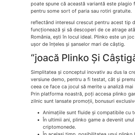
poate spune că această variantă este plagio f
pentru some sort of paria sau rotiri gratuite.
reflectând interesul crescut pentru acest tip 
funcționează și să descoperi de ce atrage atât
România, ești în locul ideal. Plinko este un jo
ușor de înțeles și șanselor mari de câștig.
“joacă Plinko Și Câștig
Simplitatea și conceptul inovativ au dus la cre
versiune demo, pentru a fi testat, cât și prema
ceea ce face ca jocul să merite u analiză mai 
Prin platforma noastră, poți accesa plinko gam
zilnic sunt lansate promoții, bonusuri exclusi
Animațiile sunt fluide și compatibile cu 
În ultimii ani, plinko game a devenit unu
criptomonede.
În același timp, posibilitatea unui plinko