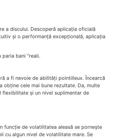
re a discului. Descoperă aplicația oficială
ntuitiv și o performanță excepțională, aplicația
paria bani “reali.
 a fi nevoie de abilități pointilleux. Încearcă
a obține cele mai bune rezultate. Da, multe
lexibilitate și un nivel suplimentar de
În funcție de volatilitatea aleasă se pornește
ii cu algun nivel de volatilitate mare. Se