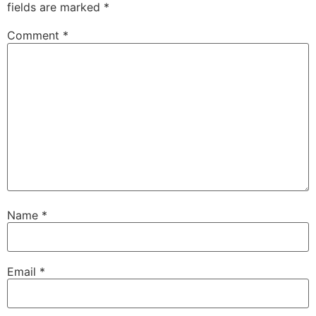
fields are marked
*
Comment
*
Name
*
Email
*