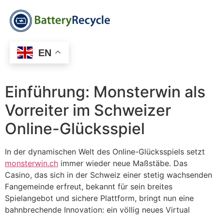
EN
Einführung: Monsterwin als
Vorreiter im Schweizer
Online-Glücksspiel
In der dynamischen Welt des Online-Glücksspiels setzt
monsterwin.ch
immer wieder neue Maßstäbe. Das
Casino, das sich in der Schweiz einer stetig wachsenden
Fangemeinde erfreut, bekannt für sein breites
Spielangebot und sichere Plattform, bringt nun eine
bahnbrechende Innovation: ein völlig neues Virtual