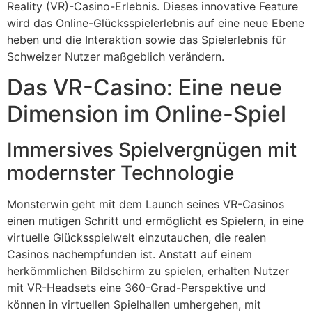
Reality (VR)-Casino-Erlebnis. Dieses innovative Feature
wird das Online-Glücksspielerlebnis auf eine neue Ebene
heben und die Interaktion sowie das Spielerlebnis für
Schweizer Nutzer maßgeblich verändern.
Das VR-Casino: Eine neue
Dimension im Online-Spiel
Immersives Spielvergnügen mit
modernster Technologie
Monsterwin geht mit dem Launch seines VR-Casinos
einen mutigen Schritt und ermöglicht es Spielern, in eine
virtuelle Glücksspielwelt einzutauchen, die realen
Casinos nachempfunden ist. Anstatt auf einem
herkömmlichen Bildschirm zu spielen, erhalten Nutzer
mit VR-Headsets eine 360-Grad-Perspektive und
können in virtuellen Spielhallen umhergehen, mit