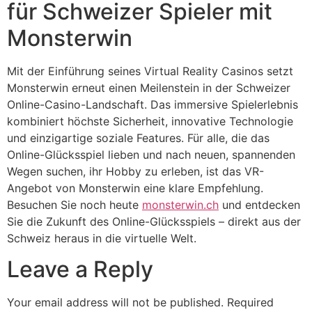
für Schweizer Spieler mit
Monsterwin
Mit der Einführung seines Virtual Reality Casinos setzt
Monsterwin erneut einen Meilenstein in der Schweizer
Online-Casino-Landschaft. Das immersive Spielerlebnis
kombiniert höchste Sicherheit, innovative Technologie
und einzigartige soziale Features. Für alle, die das
Online-Glücksspiel lieben und nach neuen, spannenden
Wegen suchen, ihr Hobby zu erleben, ist das VR-
Angebot von Monsterwin eine klare Empfehlung.
Besuchen Sie noch heute
monsterwin.ch
und entdecken
Sie die Zukunft des Online-Glücksspiels – direkt aus der
Schweiz heraus in die virtuelle Welt.
Leave a Reply
Your email address will not be published.
Required