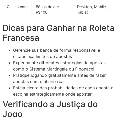
Casino.com
Bônus de até
Desktop, Mobile,
R$400
Tablet
Dicas para Ganhar na Roleta
Francesa
Gerencie sua banca de forma responsável e
estabeleça limites de apostas
Experimente diferentes estratégias de apostas,
como o Sistema Martingale ou Fibonacci
Pratique jogando gratuitamente antes de fazer
apostas com dinheiro real
Esteja ciente das probabilidades de cada aposta e
escolha estrategicamente onde apostar
Verificando a Justiça do
Jogo