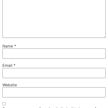
Name
*
Email
*
Website