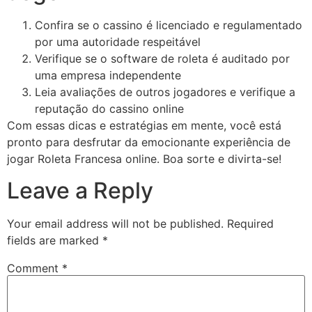
Confira se o cassino é licenciado e regulamentado
por uma autoridade respeitável
Verifique se o software de roleta é auditado por
uma empresa independente
Leia avaliações de outros jogadores e verifique a
reputação do cassino online
Com essas dicas e estratégias em mente, você está
pronto para desfrutar da emocionante experiência de
jogar Roleta Francesa online. Boa sorte e divirta-se!
Leave a Reply
Your email address will not be published.
Required
fields are marked
*
Comment
*