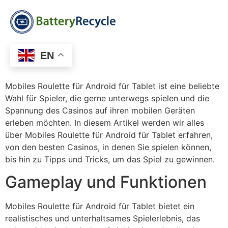
EN
Mobiles Roulette für Android für Tablet ist eine beliebte
Wahl für Spieler, die gerne unterwegs spielen und die
Spannung des Casinos auf ihren mobilen Geräten
erleben möchten. In diesem Artikel werden wir alles
über Mobiles Roulette für Android für Tablet erfahren,
von den besten Casinos, in denen Sie spielen können,
bis hin zu Tipps und Tricks,
um das Spiel zu gewinnen.
Gameplay und Funktionen
Mobiles Roulette für Android für Tablet bietet ein
realistisches und unterhaltsames Spielerlebnis, das