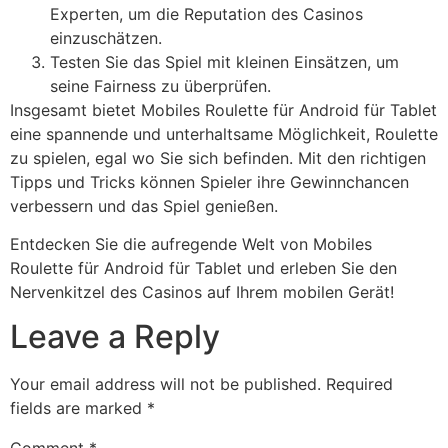
Experten, um die Reputation des Casinos
einzuschätzen.
Testen Sie das Spiel mit kleinen Einsätzen, um
seine Fairness zu überprüfen.
Insgesamt bietet Mobiles Roulette für Android für Tablet
eine spannende und unterhaltsame Möglichkeit, Roulette
zu spielen, egal wo Sie sich befinden. Mit den richtigen
Tipps und Tricks können Spieler ihre Gewinnchancen
verbessern und das Spiel genießen.
Entdecken Sie die aufregende Welt von Mobiles
Roulette für Android für Tablet und erleben Sie den
Nervenkitzel des Casinos auf Ihrem mobilen Gerät!
Leave a Reply
Your email address will not be published.
Required
fields are marked
*