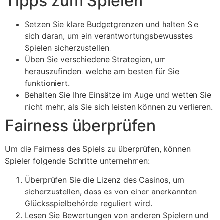
Tipps zum Spielen
Setzen Sie klare Budgetgrenzen und halten Sie
sich daran, um ein verantwortungsbewusstes
Spielen sicherzustellen.
Üben Sie verschiedene Strategien, um
herauszufinden, welche am besten für Sie
funktioniert.
Behalten Sie Ihre Einsätze im Auge und wetten Sie
nicht mehr, als Sie sich leisten können zu verlieren.
Fairness überprüfen
Um die Fairness des Spiels zu überprüfen, können
Spieler folgende Schritte unternehmen:
Überprüfen Sie die Lizenz des Casinos, um
sicherzustellen, dass es von einer anerkannten
Glücksspielbehörde reguliert wird.
Lesen Sie Bewertungen von anderen Spielern und