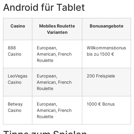
Android für Tablet
Casino
Mobiles Roulette
Bonusangebote
Varianten
888
European,
Willkommensbonus
Casino
American, French
bis zu 1500 €
Roulette
LeoVegas
European,
200 Freispiele
Casino
American, French
Roulette
Betway
European,
1000 € Bonus
Casino
American, French
Roulette