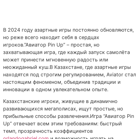
В 2024 году азартные игры постоянно обновляются,
но реже всего находит себя в сердцах
игроков.”Авиатор Pin Up” – простая, но
захватывающая игра, где каждый запуск самолёта
может принести мгновенную радость или
неожиданный куш.В Казахстане, где азартные игры
находятся под строгим регулированием, Aviator стал
настоящим феноменом, объединив традиции
и
инновации в одном увлекательном опыте.
Казахстанские игроки, живущие в динамично
развивающихся мегаполисах, ищут простые, но
прибыльные способы развлечения.Игра “Авиатор Pin
Up” отвечает всем этим требованиям: быстрый
темп, прозрачность коэффициентов
orlandogabriel.com
и возможность играть на