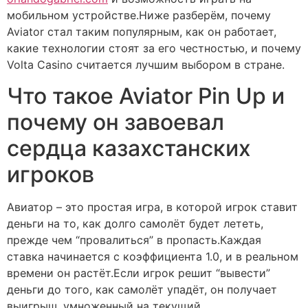
мобильном устройстве.Ниже разберём, почему
Aviator стал таким популярным, как он работает,
какие технологии стоят за его честностью, и почему
Volta Casino считается лучшим выбором в стране.
Что такое Aviator Pin Up и
почему он завоевал
сердца казахстанских
игроков
Авиатор – это простая игра, в которой игрок ставит
деньги на то, как долго самолёт будет лететь,
прежде чем “провалиться” в пропасть.Каждая
ставка начинается с коэффициента 1.0, и в реальном
времени он растёт.Если игрок решит “вывести”
деньги до того, как самолёт упадёт, он получает
выигрыш, умноженный на текущий