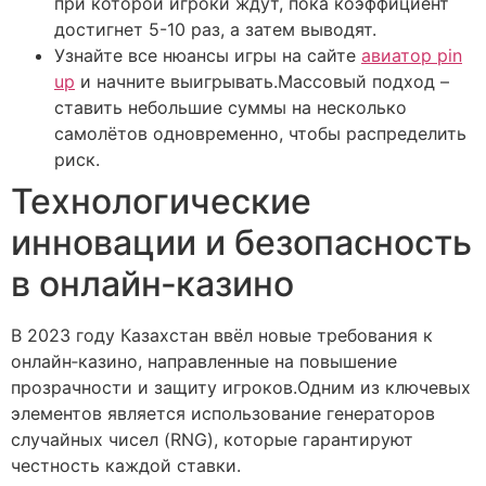
при которой игроки ждут, пока коэффициент
достигнет 5-10 раз, а затем выводят.
Узнайте все нюансы игры на сайте
авиатор pin
up
и начните выигрывать.Массовый подход –
ставить небольшие суммы на несколько
самолётов одновременно, чтобы распределить
риск.
Технологические
инновации и безопасность
в онлайн‑казино
В 2023 году Казахстан ввёл новые требования к
онлайн‑казино, направленные на повышение
прозрачности и защиту игроков.Одним из ключевых
элементов является использование генераторов
случайных чисел (RNG), которые гарантируют
честность каждой ставки.