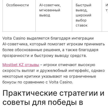
Особенности
AI‑советчик,
Быстрый
И
мгновенный
вывод,
т
вывод
широкий
выбор
ставок
Volta Casino выделяется благодаря интеграции
AI‑советчика, который помогает игрокам принимать
более обоснованные решения, а также благодаря
прозрачности и быстрому выводу средств.
Mostbet KZ отзывы
– игроки отмечают высокую
скорость выплат и дружелюбный интерфейс, однако
некоторые критики указывают на ограниченные
бонусы по сравнению с Volta Casino.
Практические стратегии и
советы для победы в