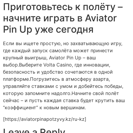
Приготовьтесь к полёту –
начните играть в Aviator
Pin Up уже сегодня
Если вы ищете простую, но захватывающую игру,
где каждый запуск самолёта может принести
крупный выигрыш, Aviator Pin Up – ваш
выбор.Выберите Volta Casino, где инновации,
безопасность и удобство сочетаются в одной
платформе.Погрузитесь в атмосферу азарта,
управляйте ставками с умом и добейтесь победы,
которую запомните надолго.Начните свой полёт
сейчас – и пусть каждая ставка будет крутить ваш
“коэффициент” к новым вершинам.
[https://aviatorpinapotzyvy.kz/ru-kz]
Leave a Reply