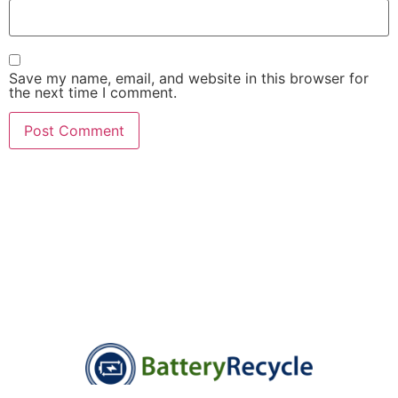
Save my name, email, and website in this browser for
the next time I comment.