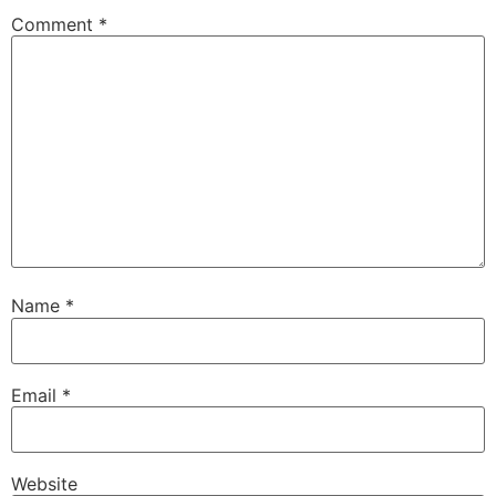
Comment
*
Name
*
Email
*
Website