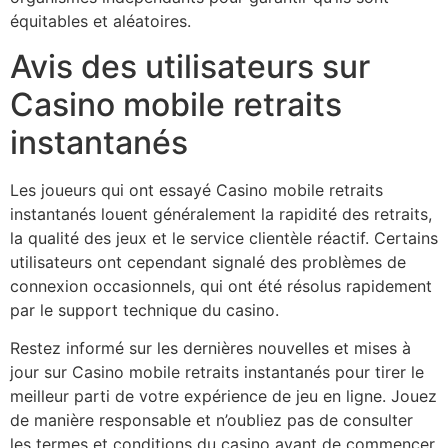
équitables et aléatoires.
Avis des utilisateurs sur
Casino mobile retraits
instantanés
Les joueurs qui ont essayé Casino mobile retraits
instantanés louent généralement la rapidité des retraits,
la qualité des jeux et le service clientèle réactif. Certains
utilisateurs ont cependant signalé des problèmes de
connexion occasionnels, qui ont été résolus rapidement
par le support technique du casino.
Restez informé sur les dernières nouvelles et mises à
jour sur Casino mobile retraits instantanés pour tirer le
meilleur parti de votre expérience de jeu en ligne. Jouez
de manière responsable et n’oubliez pas de consulter
les termes et conditions du casino avant de commencer