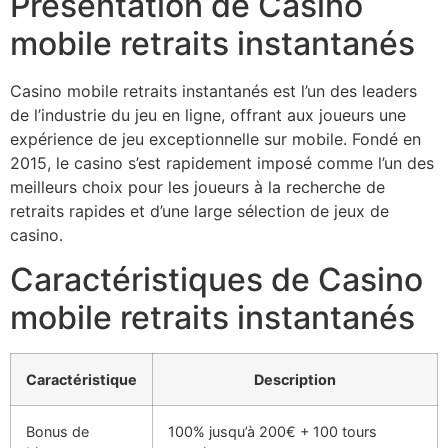
Présentation de Casino
mobile retraits instantanés
Casino mobile retraits instantanés est l’un des leaders
de l’industrie du jeu en ligne, offrant aux joueurs une
expérience de jeu exceptionnelle sur mobile. Fondé en
2015, le casino s’est rapidement imposé comme l’un des
meilleurs choix pour les joueurs à la recherche de
retraits rapides et d’une large sélection de jeux de
casino.
Caractéristiques de Casino
mobile retraits instantanés
Caractéristique
Description
Bonus de
100% jusqu’à 200€ + 100 tours