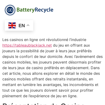
EN
Les casinos en ligne ont révolutionné l’industrie
https://tableaublackjack.net
du jeu en offrant aux
joueurs la possibilité de jouer à leurs jeux préférés
depuis le confort de leur domicile. Avec l’avènement des
casinos mobiles, les joueurs peuvent désormais profiter
de leurs jeux de casino préférés en déplacement.
Dans
cet article, nous allons explorer en détail le monde des
casinos mobiles offrant des retraits instantanés, en
mettant en lumière les avantages, les inconvénients et
tout ce que les joueurs doivent savoir pour profiter
pleinement de l’expérience de jeu en ligne.